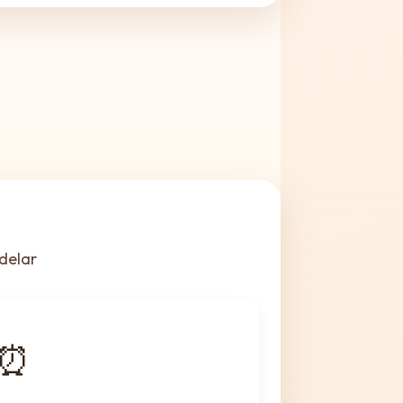
delar
⏰