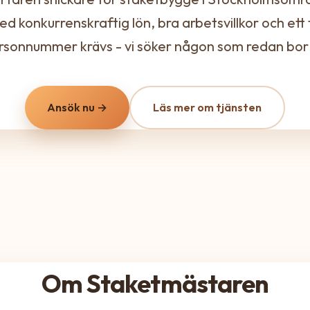
ed konkurrenskraftig lön, bra arbetsvillkor och ett t
sonnummer krävs - vi söker någon som redan bor 
Ansök nu →
Läs mer om tjänsten
Om Staketmästaren