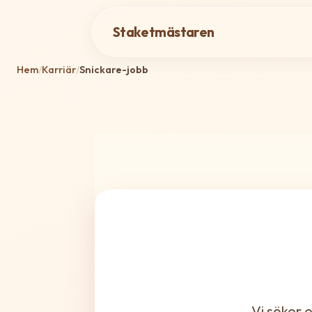
Staketmästaren
Hem
/
Karriär
/
Snickare-jobb
Vi söker 