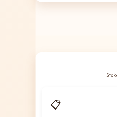
Stak
📋