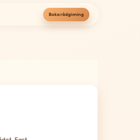
Boka rådgivning
ådet. Fast