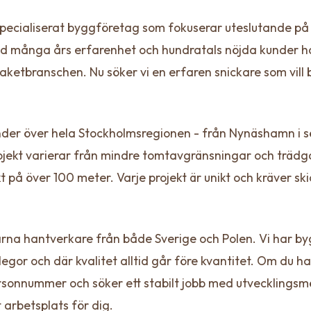
specialiserat byggföretag som fokuserar uteslutande på 
d många års erfarenhet och hundratals nöjda kunder ha
ketbranschen. Nu söker vi en erfaren snickare som vill 
der över hela Stockholmsregionen - från Nynäshamn i söd
rojekt varierar från mindre tomtavgränsningar och trädgå
 på över 100 meter. Varje projekt är unikt och kräver sk
rna hantverkare från både Sverige och Polen. Vi har by
egor och där kvalitet alltid går före kvantitet. Om du 
rsonnummer och söker ett stabilt jobb med utvecklingsmö
 arbetsplats för dig.