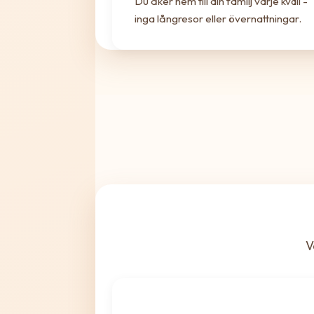
Du åker hem till din familj varje kväll -
inga långresor eller övernattningar.
V