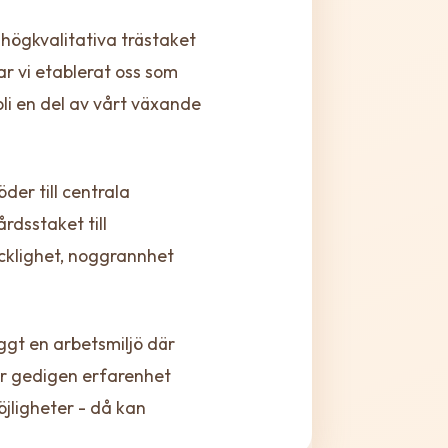
högkvalitativa trästaket
r vi etablerat oss som
bli en del av vårt växande
er till centrala
rdsstaket till
icklighet, noggrannhet
ggt en arbetsmiljö där
har gedigen erfarenhet
jligheter - då kan