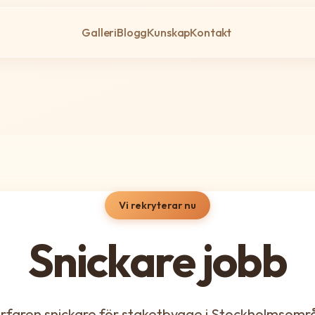
Galleri
Blogg
Kunskap
Kontakt
Vi rekryterar nu
Snickare jobb
erfaren snickare för staketbygge i Stockholmsomr