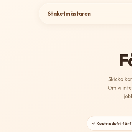
Staketmästaren
Få
Skicka kon
Om vi inte 
job
✓ Kostnadsfri för