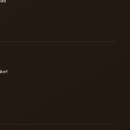
nda
aket