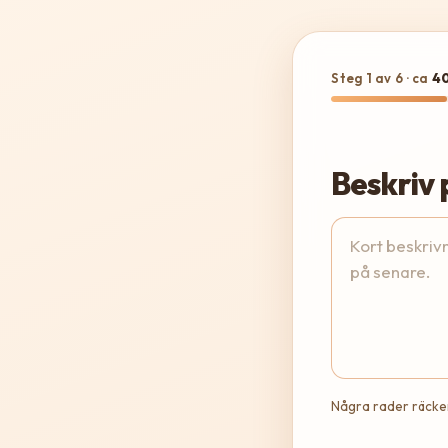
Steg 1 av 6
· ca
4
Beskriv 
Några rader räcker