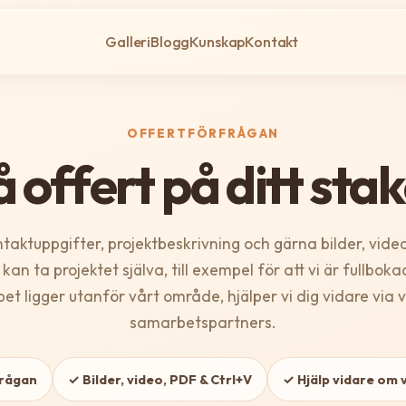
Galleri
Blogg
Kunskap
Kontakt
OFFERTFÖRFRÅGAN
 offert på ditt sta
taktuppgifter, projektbeskrivning och gärna bilder, video
kan ta projektet själva, till exempel för att vi är fullboka
bet ligger utanför vårt område, hjälper vi dig vidare via 
samarbetspartners.
frågan
✓ Bilder, video, PDF & Ctrl+V
✓ Hjälp vidare om v