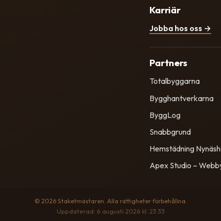
Karriär
Jobba hos oss →
Partners
Totalbyggarna
Bygghantverkarna
ByggLog
Snabbgrund
Hemstädning Nynäs
Apex Studio – Webb
© 2026 Staketmästaren. Alla rättigheter förbehållna.
Uppdaterad: 6 augusti 2026 kl. 23:33