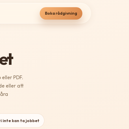
Boka rådgivning
ket
 eller PDF.
de eller att
våra
i inte kan ta jobbet