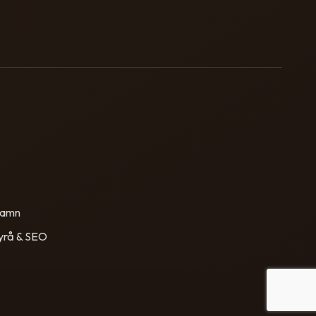
hamn
yrå & SEO