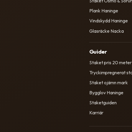
Staket Ösmo & Soru
Plank Haninge
Vindskydd Haninge
Glasräcke Nacka
Guider
Staket pris 20 meter
Tryckimpregnerat st
Staket ojämn mark
Bygglov Haninge
Staketguiden
Karriär