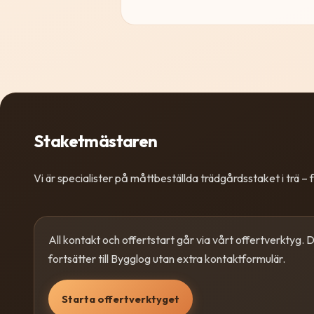
Staketmästaren
Vi är specialister på måttbeställda trädgårdsstaket i trä – fr
All kontakt och offertstart går via vårt offertverktyg. Dä
fortsätter till Bygglog utan extra kontaktformulär.
Starta offertverktyget