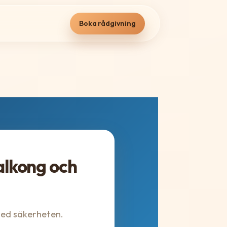
Boka rådgivning
alkong och
ed säkerheten.