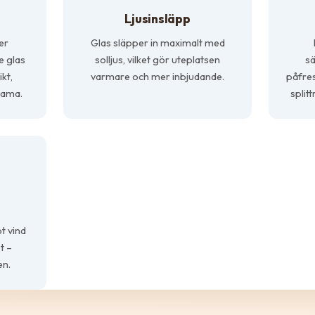
Ljusinsläpp
ler
Glas släpper in maximalt med
e glas
solljus, vilket gör uteplatsen
sä
kt,
varmare och mer inbjudande.
påfres
rama.
splitt
t vind
t –
en.