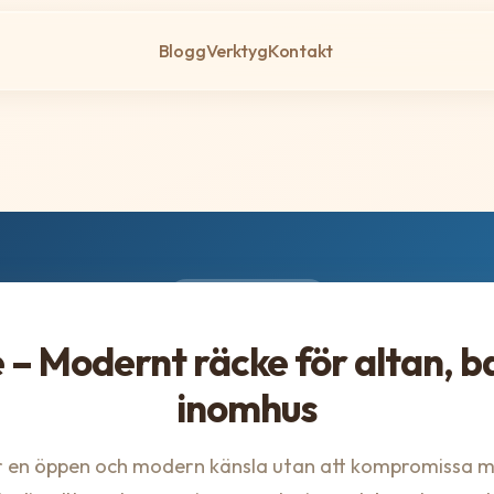
Blogg
Verktyg
Kontakt
✨ Komplett guide
 – Modernt räcke för altan, b
inomhus
r en öppen och modern känsla utan att kompromissa m