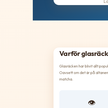
Lä
Varför glasräc
Glasräcken har blivit allt po
Oavsett om det är på altanen,
matcha.
👁️