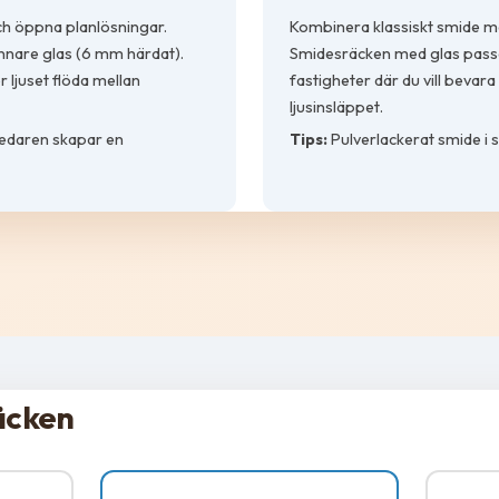
och öppna planlösningar.
Kombinera klassiskt smide m
nnare glas (6 mm härdat).
Smidesräcken med glas passar
r ljuset flöda mellan
fastigheter där du vill beva
ljusinsläppet.
ledaren skapar en
Tips:
Pulverlackerat smide i sv
äcken