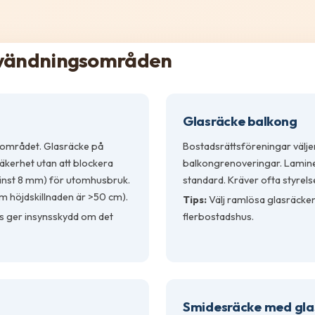
nvändningsområden
Glasräcke balkong
sområdet. Glasräcke på
Bostadsrättsföreningar välje
äkerhet utan att blockera
balkongrenoveringar. Lamine
(minst 8 mm) för utomhusbruk.
standard. Kräver ofta styrels
m höjdskillnaden är >50 cm).
Tips:
Välj ramlösa glasräcken
as ger insynsskydd om det
flerbostadshus.
Smidesräcke med gla