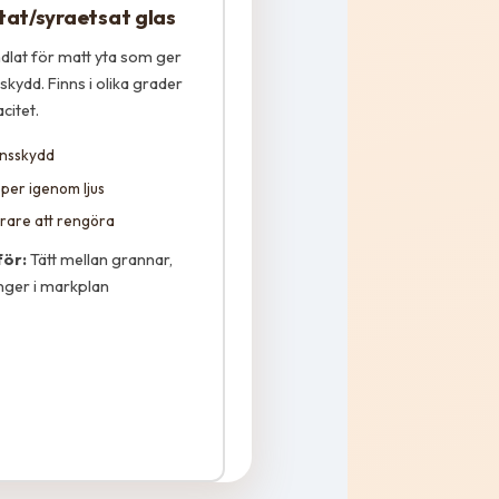
tat/syraetsat glas
dlat för matt yta som ger
skydd. Finns i olika grader
citet.
ynsskydd
per igenom ljus
rare att rengöra
för:
Tätt mellan grannar,
nger i markplan