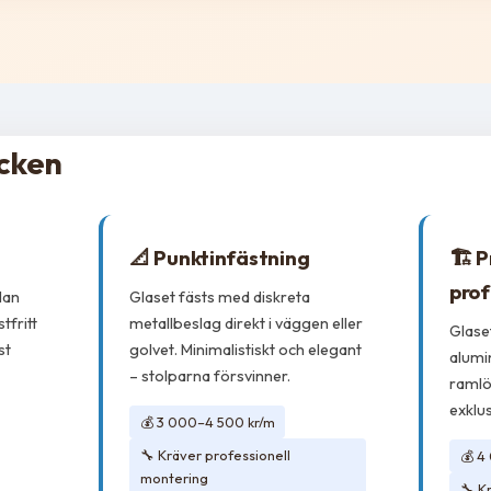
äcken
📐 Punktinfästning
🏗️ 
profi
lan
Glaset fästs med diskreta
tfritt
metallbeslag direkt i väggen eller
Glase
st
golvet. Minimalistiskt och elegant
alumi
– stolparna försvinner.
ramlö
exklu
💰 3 000–4 500 kr/m
🔧 Kräver professionell
💰 4
montering
🔧 K