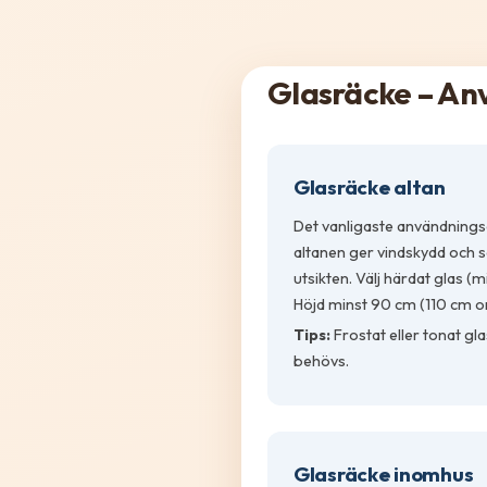
Glasräcke – A
Glasräcke altan
Det vanligaste användning
altanen ger vindskydd och s
utsikten. Välj härdat glas 
Höjd minst 90 cm (110 cm o
Tips:
Frostat eller tonat gl
behövs.
Glasräcke inomhus