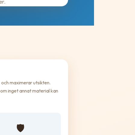
er.
k och maximerar utsikten.
 som inget annat material kan
🛡️