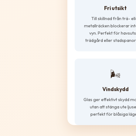
Fri utsikt
Till skillnad från trä- el
metallräcken blockerar int
vyn. Perfekt för havsutsi
trädgård eller stadspano
🌬️
Vindskydd
Glas ger effektivt skydd mo
utan att stänga ute ljuse
perfekt för blåsiga läg