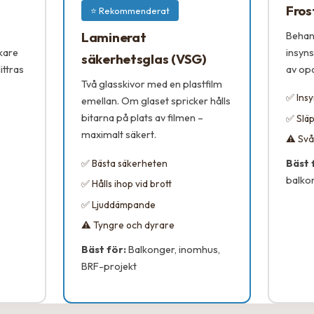
Fros
⭐ Rekommenderat
Laminerat
Behan
kare
insyns
säkerhetsglas (VSG)
ittras
av opa
Två glasskivor med en plastfilm
✅ Ins
emellan. Om glaset spricker hålls
bitarna på plats av filmen –
✅ Släp
maximalt säkert.
⚠️ Svå
✅ Bästa säkerheten
Bäst 
balko
✅ Hålls ihop vid brott
✅ Ljuddämpande
⚠️ Tyngre och dyrare
Bäst för:
Balkonger, inomhus,
BRF-projekt