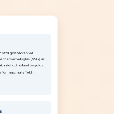
r ofta glasräcken vid
rat säkerhetsglas (VSG) är
ebeslut och ibland bygglov.
 för maximal effekt i
s