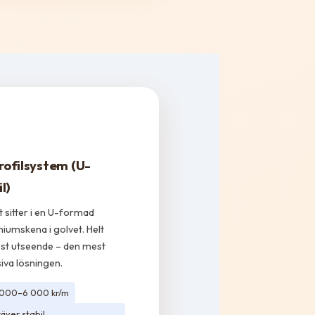
Profilsystem (U-
l)
t sitter i en U-formad
niumskena i golvet. Helt
st utseende – den mest
siva lösningen.
 000–6 000 kr/m
räver stabil