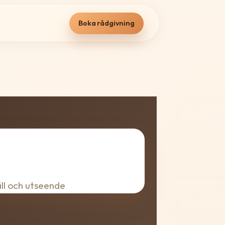
Boka rådgivning
åll och utseende