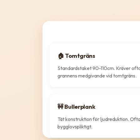
🏠 Tomtgräns
Standardstaket 90-110cm. Kräver oft
grannens medgivande vid tomtgräns.
🚧 Bullerplank
Tät konstruktion för ljudreduktion. Oft
bygglovspliktigt.