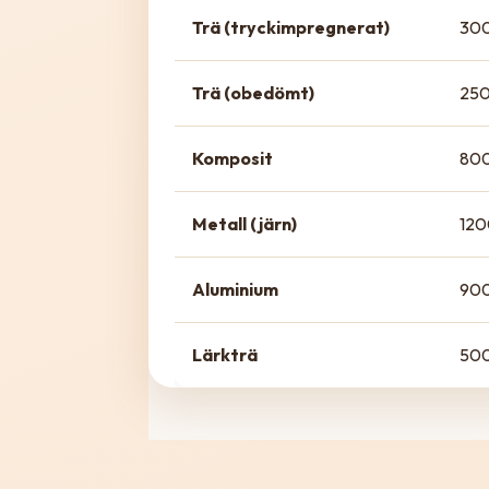
Trä (tryckimpregnerat)
300
Trä (obedömt)
250
Komposit
800
Metall (järn)
120
Aluminium
900
Lärkträ
500