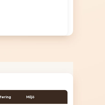
tering
Miljö