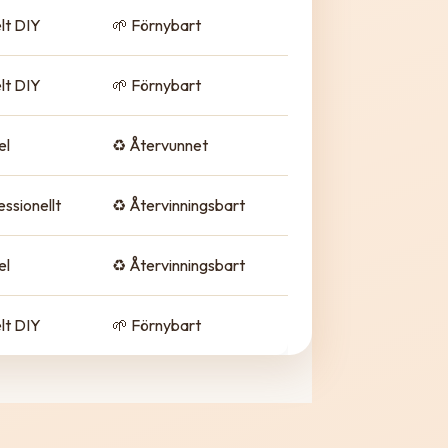
lt DIY
🌱 Förnybart
lt DIY
🌱 Förnybart
el
♻️ Återvunnet
essionellt
♻️ Återvinningsbart
el
♻️ Återvinningsbart
lt DIY
🌱 Förnybart