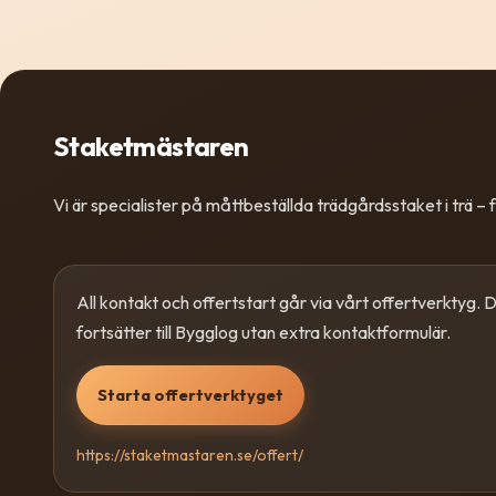
Staketmästaren
Vi är specialister på måttbeställda trädgårdsstaket i trä – fr
All kontakt och offertstart går via vårt offertverktyg. Dä
fortsätter till Bygglog utan extra kontaktformulär.
Starta offertverktyget
https://staketmastaren.se/offert/