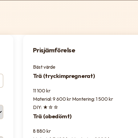
Prisjämförelse
Bäst värde
Trä (tryckimpregnerat)
11 100 kr
Material: 9 600 kr
Montering: 1 500 kr
DIY: ★☆☆
Trä (obedömt)
8 880 kr