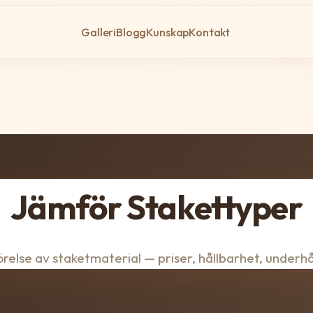
Galleri
Blogg
Kunskap
Kontakt
Jämför Stakettyper
örelse av staketmaterial — priser, hållbarhet, underh