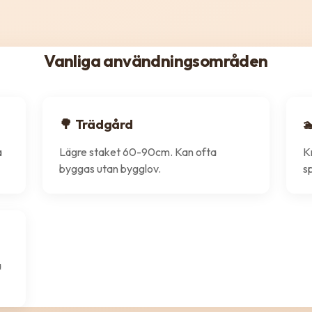
Vanliga användningsområden
🌳 Trädgård

a
Lägre staket 60-90cm. Kan ofta
K
byggas utan bygglov.
s
a