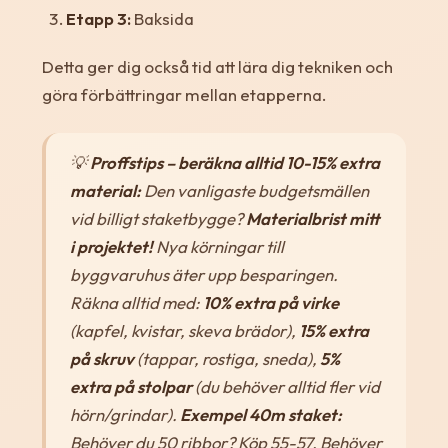
Etapp 3:
Baksida
Detta ger dig också tid att lära dig tekniken och
göra förbättringar mellan etapperna.
💡
Proffstips – beräkna alltid 10-15% extra
material:
Den vanligaste budgetsmällen
vid billigt staketbygge?
Materialbrist mitt
i projektet!
Nya körningar till
byggvaruhus äter upp besparingen.
Räkna alltid med:
10% extra på virke
(kapfel, kvistar, skeva brädor),
15% extra
på skruv
(tappar, rostiga, sneda),
5%
extra på stolpar
(du behöver alltid fler vid
hörn/grindar).
Exempel 40m staket:
Behöver du 50 ribbor? Köp 55-57. Behöver