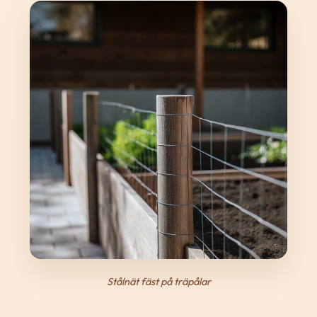
Stålnät fäst på träpålar