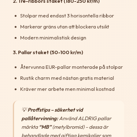
2. Tre-ribbors staket (180-250 kr/m)
Stolpar med endast 3 horisontella ribbor
Markerar gräns utan att blockera utsikt
Modern minimalistisk design
3. Pallar staket (50-100 kr/m)
Återvunna EUR-pallar monterade på stolpar
Rustik charm med nästan gratis material
Kräver mer arbete men minimal kostnad
💡
Proffstips – säkerhet vid
pallåtervinning:
Använd ALDRIG pallar
märkta
“MB”
(metylbromid) – dessa är
behandlade med giftiga kemikalier som