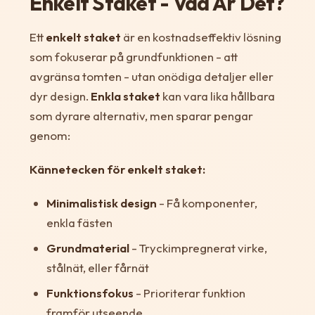
Enkelt Staket - Vad Är Det?
Ett
enkelt staket
är en kostnadseffektiv lösning
som fokuserar på grundfunktionen - att
avgränsa tomten - utan onödiga detaljer eller
dyr design.
Enkla staket
kan vara lika hållbara
som dyrare alternativ, men sparar pengar
genom:
Kännetecken för enkelt staket:
Minimalistisk design
- Få komponenter,
enkla fästen
Grundmaterial
- Tryckimpregnerat virke,
stålnät, eller fårnät
Funktionsfokus
- Prioriterar funktion
framför utseende