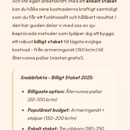
och lite egen arbetskraft. Med ett
enkelt staket
kan du hålla nere kostnaderna kraftigt samtidigt
som du får ett funktionellt och hållbart resultat. I
den här guiden delar vi med oss av sju
beprövade metoder som hjälper dig att bygga
ett robust
billigt staket
till lägsta möjliga
kostnad - från armeringsnät (150 kr/m) till
återvunna pallar (nästan gratis!).
Snabbfakta - Billigt Staket 2025:
Billigaste option:
Återvunna pallar
(50-100 kr/m)
Populärast budget:
Armeringsnät +
stolpar (150-200 kr/m)
Enkelt staket:
Tre-ribbors (180-250