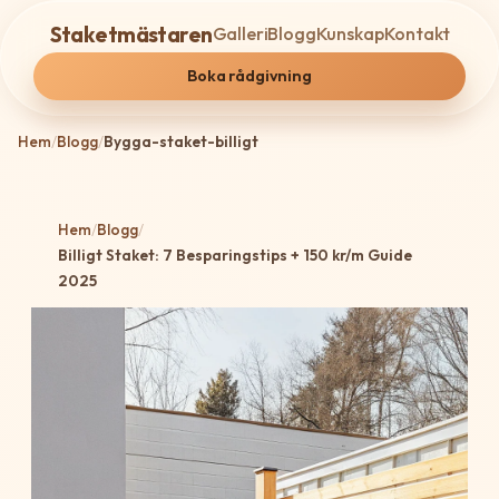
Staketmästaren
Galleri
Blogg
Kunskap
Kontakt
Boka rådgivning
Hem
/
Blogg
/
Bygga-staket-billigt
Hem
/
Blogg
/
Billigt Staket: 7 Besparingstips + 150 kr/m Guide
2025