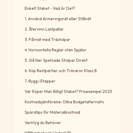
Enkelt Staket - Vad Är Det?
1. Använd Armeringsnät eller Stålnät
2. Återvinn Lastpallar
3. Fårnät med Trästolpar
4. Horisontella Reglar utan Spjälor
5. Slå Ner Spetsade Stolpar Direkt
6. Köp Restpartier och Trävaror Klass B
7. Bygg i Etapper
Var Köper Man Billigt Staket? Prisexempel 2025
Kostnadsjämförelse: Olika Budgetalternativ
Sparatips för Materialkostnad
Verktyg du Behöver
Hållbarhet och Underhåll