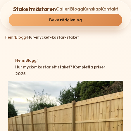
Staketmästaren
Galleri
Blogg
Kunskap
Kontakt
Boka rådgivning
Hem
/
Blogg
/
Hur-mycket-kostar-staket
Hem
/
Blogg
/
Hur mycket kostar ett staket? Kompletta priser
2025