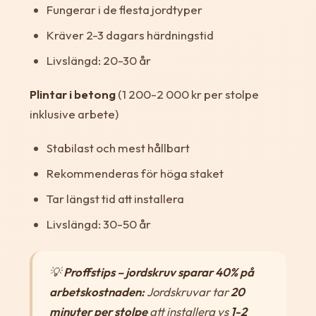
Fungerar i de flesta jordtyper
Kräver 2-3 dagars härdningstid
Livslängd: 20-30 år
Plintar i betong
(1 200-2 000 kr per stolpe
inklusive arbete)
Stabilast och mest hållbart
Rekommenderas för höga staket
Tar längst tid att installera
Livslängd: 30-50 år
💡
Proffstips – jordskruv sparar 40% på
arbetskostnaden:
Jordskruvar tar
20
minuter per stolpe
att installera vs
1-2