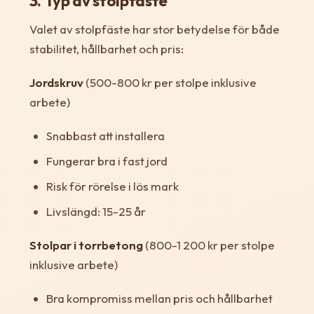
3. Typ av stolpfäste
Valet av stolpfäste har stor betydelse för både
stabilitet, hållbarhet och pris:
Jordskruv
(500-800 kr per stolpe inklusive
arbete)
Snabbast att installera
Fungerar bra i fast jord
Risk för rörelse i lös mark
Livslängd: 15-25 år
Stolpar i torrbetong
(800-1 200 kr per stolpe
inklusive arbete)
Bra kompromiss mellan pris och hållbarhet