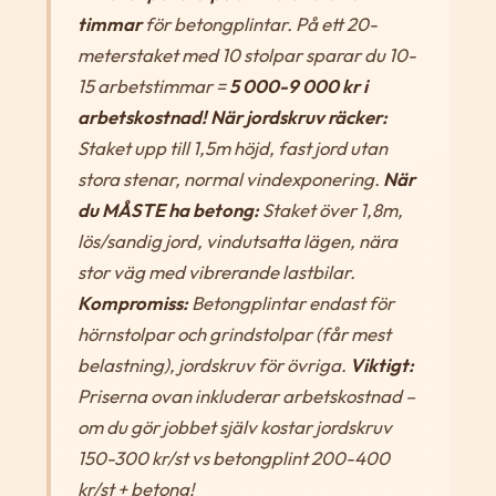
timmar
för betongplintar. På ett 20-
meterstaket med 10 stolpar sparar du 10-
15 arbetstimmar =
5 000-9 000 kr i
arbetskostnad!
När jordskruv räcker:
Staket upp till 1,5m höjd, fast jord utan
stora stenar, normal vindexponering.
När
du MÅSTE ha betong:
Staket över 1,8m,
lös/sandig jord, vindutsatta lägen, nära
stor väg med vibrerande lastbilar.
Kompromiss:
Betongplintar endast för
hörnstolpar och grindstolpar (får mest
belastning), jordskruv för övriga.
Viktigt:
Priserna ovan inkluderar arbetskostnad –
om du gör jobbet själv kostar jordskruv
150-300 kr/st vs betongplint 200-400
kr/st + betong!