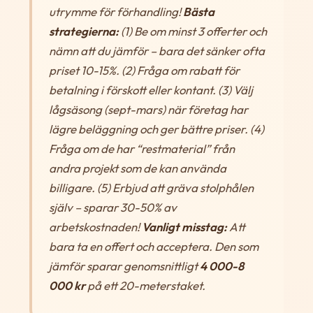
utrymme för förhandling!
Bästa
strategierna:
(1) Be om minst 3 offerter och
nämn att du jämför – bara det sänker ofta
priset 10-15%. (2) Fråga om rabatt för
betalning i förskott eller kontant. (3) Välj
lågsäsong (sept-mars) när företag har
lägre beläggning och ger bättre priser. (4)
Fråga om de har “restmaterial” från
andra projekt som de kan använda
billigare. (5) Erbjud att gräva stolphålen
själv – sparar 30-50% av
arbetskostnaden!
Vanligt misstag:
Att
bara ta en offert och acceptera. Den som
jämför sparar genomsnittligt
4 000-8
000 kr
på ett 20-meterstaket.