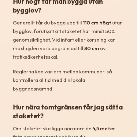
Hur högt får man bygga utan
bygglov?
Generellt får du bygga upp till
110 cm högt
utan
bygglov, förutsatt att staketet har minst 50%
genomsiktlighet. Vid infart eller korsning kan
maxhöjden vara begränsad till
80 cm
av
trafiksäkerhetsskäl.
Reglerna kan variera mellan kommuner, så
kontrollera alltid med din lokala
byggnadsnämnd.
Hur nära tomtgränsen får jag sätta
staketet?
Om staketet ska ligga närmare än
4,5 meter
från grannens tomt behöver du: