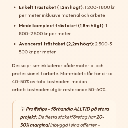
Enkelt trästaket (1,2m högt)
: 1 200-1 800 kr
per meter inklusive material och arbete
Medelkomplext trästaket (1,8m högt)
: 1
800-2 500 kr per meter
Avancerat trästaket (2,2m högt)
: 2 500-3
500 kr per meter
Dessa priser inkluderar både material och
professionellt arbete. Materialet står för cirka
40-50% av totalkostnaden, medan
arbetskostnaden utgör resterande 50-60%.
💡
Proffstips – förhandla ALLTID på stora
projekt:
De flesta staketföretag har
20-
30% marginal
inbyggd i sina offerter –