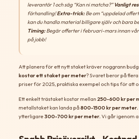
leverantör 1 och säg “Kan ni matcha?”
Vanligt res
förhandling!
Extra-trick:
Be om “uppdelad offert
kan du handla material billigare själv och bara 
Timing:
Begär offerter i februari-mars innan vå
på jobb!
Att planera för ett nytt staket kräver noggrann bud
kostar ett staket per meter
? Svaret beror på fler
priser för 2025, praktiska exempel och tips för att 
Ett enkelt trästaket kostar mellan
250-600 kr per 
metallstaket kan landa på
800-1500 kr per meter
ytterligare
300-700 kr per meter
. Vi går igenom a
Snabb Prisöversikt - Kostnad