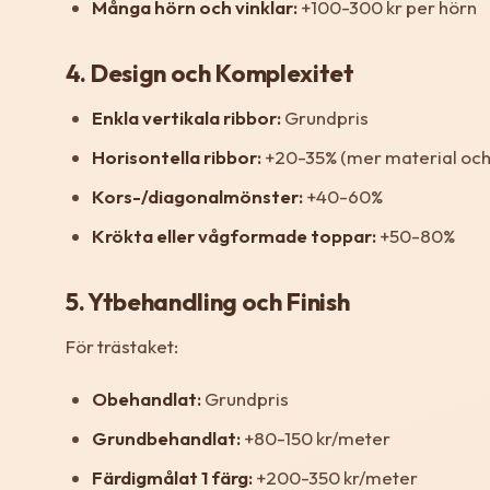
Många hörn och vinklar:
+100-300 kr per hörn
4. Design och Komplexitet
Enkla vertikala ribbor:
Grundpris
Horisontella ribbor:
+20-35% (mer material och
Kors-/diagonalmönster:
+40-60%
Krökta eller vågformade toppar:
+50-80%
5. Ytbehandling och Finish
För trästaket:
Obehandlat:
Grundpris
Grundbehandlat:
+80-150 kr/meter
Färdigmålat 1 färg:
+200-350 kr/meter