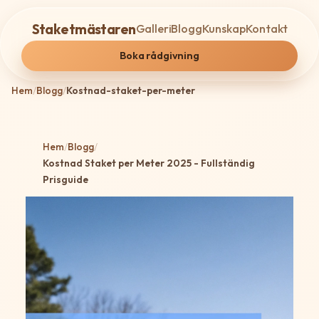
Staketmästaren
Galleri
Blogg
Kunskap
Kontakt
Boka rådgivning
Hem
/
Blogg
/
Kostnad-staket-per-meter
Hem
/
Blogg
/
Kostnad Staket per Meter 2025 - Fullständig
Prisguide