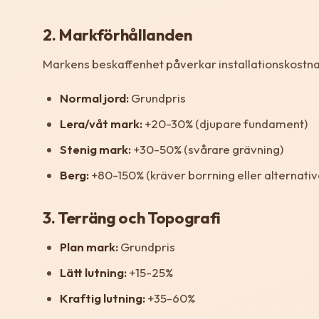
2. Markförhållanden
Markens beskaffenhet påverkar installationskostn
Normal jord:
Grundpris
Lera/våt mark:
+20-30% (djupare fundament)
Stenig mark:
+30-50% (svårare grävning)
Berg:
+80-150% (kräver borrning eller alternativ
3. Terräng och Topografi
Plan mark:
Grundpris
Lätt lutning:
+15-25%
Kraftig lutning:
+35-60%