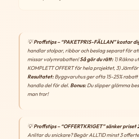
💡
Proffstips – “PAKETPRIS-FÄLLAN” kostar dig
handlar stolpar, ribbor och beslag separat för at
missar volymrabatten!
Så gör du rätt:
1) Räkna ut
KOMPLETT OFFERT för hela projektet, 3) Jämför to
Resultatet:
Byggvaruhus ger ofta 15-25% rabatt 
handla del för del.
Bonus:
Du slipper glömma besl
man tror!
💡
Proffstips – “OFFERTKRIGET” sänker priset 2
Anlitar du snickare? Begär ALLTID minst 3 offert