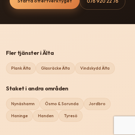
Starta offertverktyget
076 920 22 76
Fler tjänster i Älta
Plank Älta
Glasräcke Älta
Vindskydd Älta
Staket i andra områden
Nynäshamn
Ösmo & Sorunda
Jordbro
Haninge
Handen
Tyresö