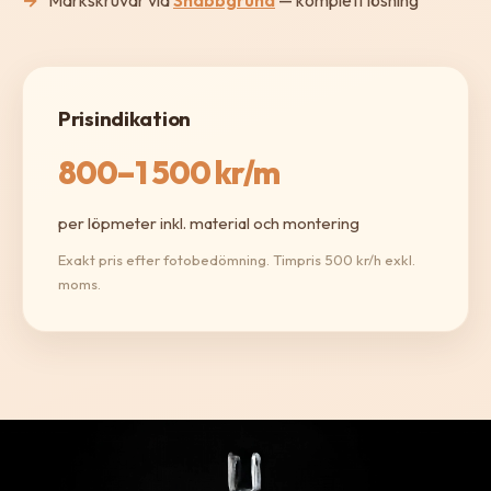
Prisindikation
800–1 500 kr/m
per löpmeter inkl. material och montering
Exakt pris efter fotobedömning. Timpris 500 kr/h exkl.
moms.