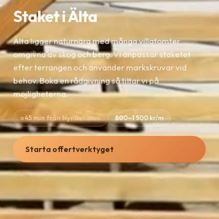
Staket i Älta
Älta ligger naturnära med många villatomter
omgivna av skog och berg. Vi anpassar staketet
efter terrängen och använder markskruvar vid
behov. Boka en rådgivning så tittar vi på
möjligheterna.
≈45 min från Nynäshamn
800–1 500 kr/m
Starta offertverktyget