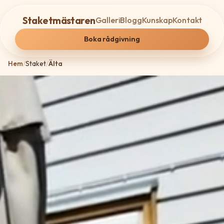
Staketmästaren
Galleri
Blogg
Kunskap
Kontakt
Boka rådgivning
Hem
/
Staket
/
Älta