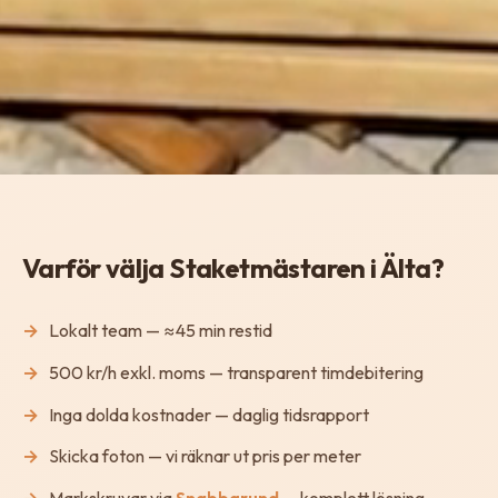
Varför välja Staketmästaren i Älta?
Lokalt team — ≈45 min restid
500 kr/h exkl. moms — transparent timdebitering
Inga dolda kostnader — daglig tidsrapport
Skicka foton — vi räknar ut pris per meter
Markskruvar via
Snabbgrund
— komplett lösning