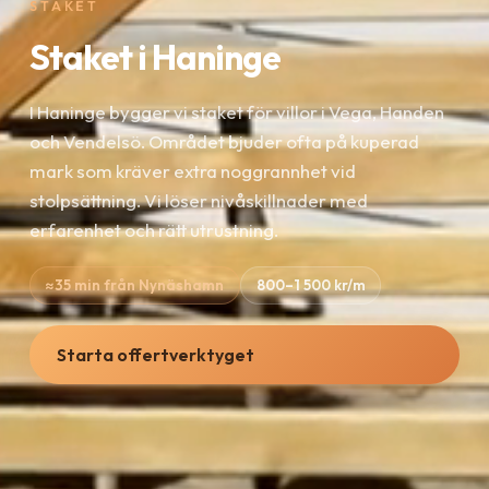
STAKET
Staket i Haninge
I Haninge bygger vi staket för villor i Vega, Handen
och Vendelsö. Området bjuder ofta på kuperad
mark som kräver extra noggrannhet vid
stolpsättning. Vi löser nivåskillnader med
erfarenhet och rätt utrustning.
≈35 min från Nynäshamn
800–1 500 kr/m
Starta offertverktyget