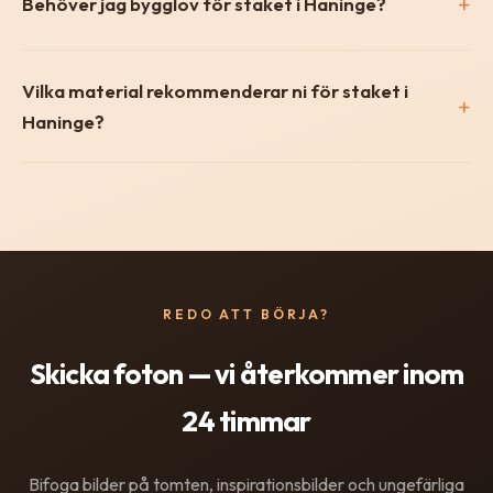
Behöver jag bygglov för staket i Haninge?
Vilka material rekommenderar ni för staket i
Haninge?
REDO ATT BÖRJA?
Skicka foton — vi återkommer inom
24 timmar
Bifoga bilder på tomten, inspirationsbilder och ungefärliga