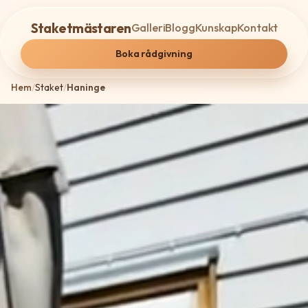
Staketmästaren
Galleri
Blogg
Kunskap
Kontakt
Boka rådgivning
Hem
/
Staket
/
Haninge