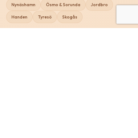
Nynäshamn
Ösmo & Sorunda
Jordbro
Handen
Tyresö
Skogås
Staketmästaren
Vi är specialister på måttbeställda trädgårdsstaket i trä –
från första idé till färdig montering.
All kontakt och offertstart går via vårt offertverktyg.
Där väljer du staket, får pris och fortsätter till