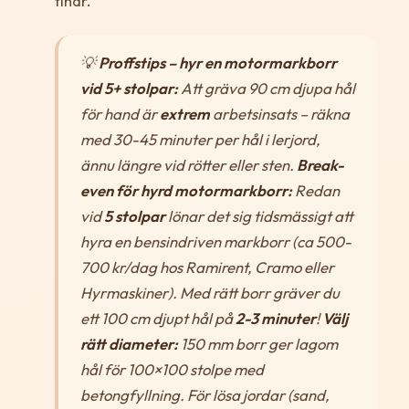
tinar.
💡
Proffstips – hyr en motormarkborr
vid 5+ stolpar:
Att gräva 90 cm djupa hål
för hand är
extrem
arbetsinsats – räkna
med 30-45 minuter per hål i lerjord,
ännu längre vid rötter eller sten.
Break-
even för hyrd motormarkborr:
Redan
vid
5 stolpar
lönar det sig tidsmässigt att
hyra en bensindriven markborr (ca 500-
700 kr/dag hos Ramirent, Cramo eller
Hyrmaskiner). Med rätt borr gräver du
ett 100 cm djupt hål på
2-3 minuter
!
Välj
rätt diameter:
150 mm borr ger lagom
hål för 100×100 stolpe med
betongfyllning. För lösa jordar (sand,