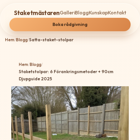
Staketmästaren
Galleri
Blogg
Kunskap
Kontakt
Boka rådgivning
Hem
/
Blogg
/
Satta-staket-stolpar
Hem
/
Blogg
/
Staketstolpar: 6 Förankringsmetoder + 90cm
Djupguide 2025