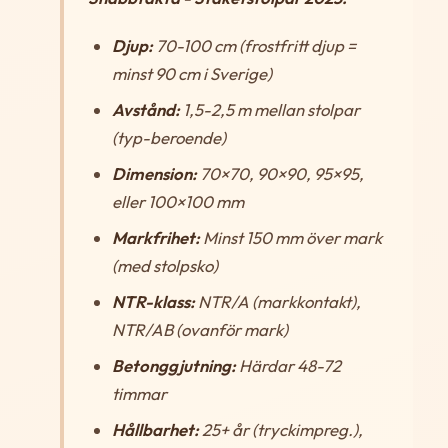
Djup:
70-100 cm (frostfritt djup =
minst 90 cm i Sverige)
Avstånd:
1,5-2,5 m mellan stolpar
(typ-beroende)
Dimension:
70×70, 90×90, 95×95,
eller 100×100 mm
Markfrihet:
Minst 150 mm över mark
(med stolpsko)
NTR-klass:
NTR/A (markkontakt),
NTR/AB (ovanför mark)
Betonggjutning:
Härdar 48-72
timmar
Hållbarhet:
25+ år (tryckimpreg.),