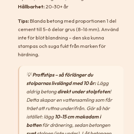
Hållbarhet:
20-30+ år
Tips:
Blanda betong med proportionen 1 del
cement till 5-6 delar grus (8-16 mm). Använd
inte för blöt blandning – den ska kunna
stampas och suga fukt från marken för
härdning.
💡
Proffstips – så förlänger du
stolparnas livslängd med 10 år:
Lägg
aldrig betong
direkt under stolpfoten
!
Detta skapar en vattensamling som får
träet att ruttna underifrån. Gör så här
istället: lägg
10-15 cm makadam i
botten
för dränering, sedan betongen
runt
stolpen (inte under). Låt betongen