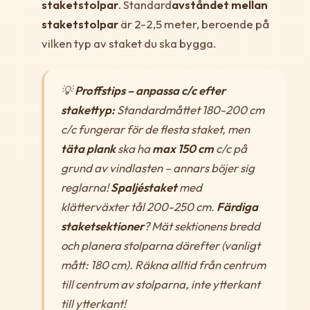
staketstolpar
. Standard
avståndet mellan
staketstolpar
är 2-2,5 meter, beroende på
vilken typ av staket du ska bygga.
💡
Proffstips – anpassa c/c efter
stakettyp:
Standardmåttet 180-200 cm
c/c fungerar för de flesta staket, men
täta plank
ska ha
max 150 cm
c/c på
grund av vindlasten – annars böjer sig
reglarna!
Spaljéstaket
med
klätterväxter tål 200-250 cm.
Färdiga
staketsektioner
? Mät sektionens bredd
och planera stolparna därefter (vanligt
mått: 180 cm). Räkna alltid från centrum
till centrum av stolparna, inte ytterkant
till ytterkant!