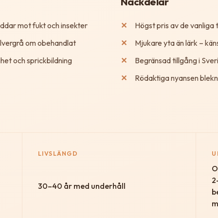
Nackdelar
yddar mot fukt och insekter
Högst pris av de vanliga 
silvergrå om obehandlat
Mjukare yta än lärk – kä
het och sprickbildning
Begränsad tillgång i Sver
Rödaktiga nyansen blekn
LIVSLÄNGD
U
O
2
30–40 år med underhåll
b
m