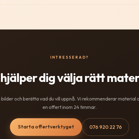
INTRESSERAD?
 hjälper dig välja rätt mater
 bilder och berätta vad du vill uppnå. Vi rekommenderar material 
en offert inom 24 timmar.
Starta offertverktyget
076 920 22 76