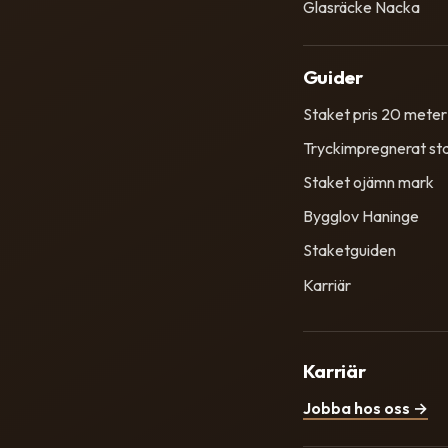
Glasräcke Nacka
Guider
Staket pris 20 meter
Tryckimpregnerat st
Staket ojämn mark
Bygglov Haninge
Staketguiden
Karriär
Karriär
Jobba hos oss →