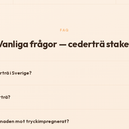
FAQ
Vanliga frågor — cederträ stake
rträ i Sverige?
rträ?
illnaden mot tryckimpregnerat?