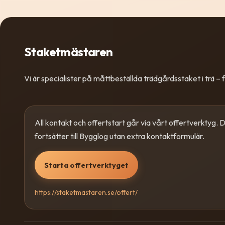
Staketmästaren
Vi är specialister på måttbeställda trädgårdsstaket i trä – fr
All kontakt och offertstart går via vårt offertverktyg. Dä
fortsätter till Bygglog utan extra kontaktformulär.
Starta offertverktyget
https://staketmastaren.se/offert/