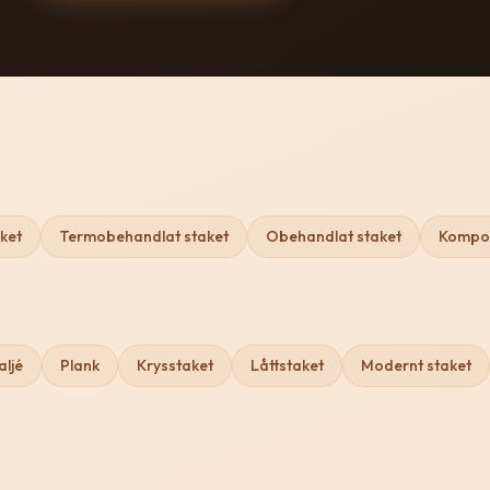
aket
Termobehandlat staket
Obehandlat staket
Kompos
aljé
Plank
Krysstaket
Låttstaket
Modernt staket