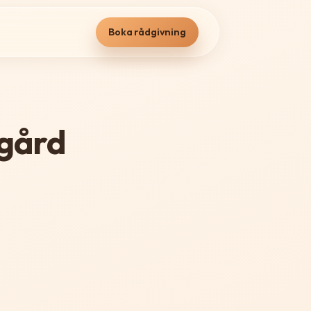
Boka rådgivning
dgård