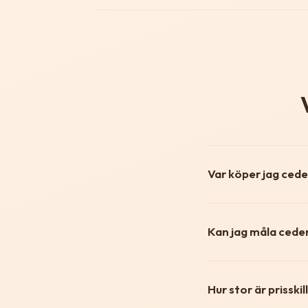
Var köper jag cede
Kan jag måla cede
Hur stor är prissk