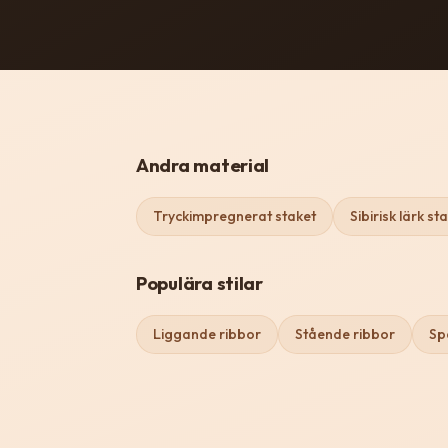
Andra material
Tryckimpregnerat staket
Sibirisk lärk st
Populära stilar
Liggande ribbor
Stående ribbor
Sp