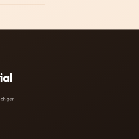
ial
och ger