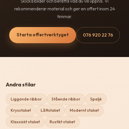
Skicka bilder och berätta vad du vill uppnå. Vi
rekommenderar material och ger en offert inom 24
timmar.
Starta offertverktyget
076 920 22 76
Andra stilar
Liggande ribbor
Stående ribbor
Spaljé
Krysstaket
Låttstaket
Modernt staket
Klassiskt staket
Rustikt staket