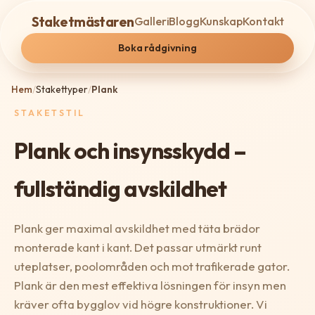
Staketmästaren
Galleri
Blogg
Kunskap
Kontakt
Boka rådgivning
Hem
/
Stakettyper
/
Plank
STAKETSTIL
Plank och insynsskydd –
fullständig avskildhet
Plank ger maximal avskildhet med täta brädor
monterade kant i kant. Det passar utmärkt runt
uteplatser, poolområden och mot trafikerade gator.
Plank är den mest effektiva lösningen för insyn men
kräver ofta bygglov vid högre konstruktioner. Vi