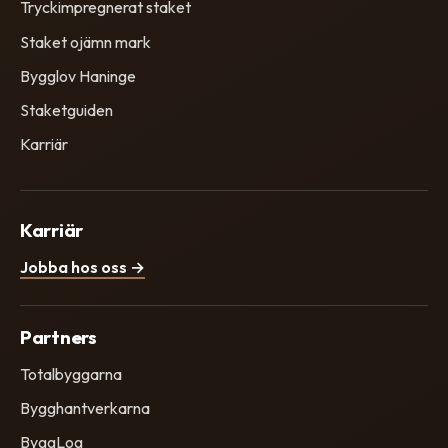
Tryckimpregnerat staket
Staket ojämn mark
Bygglov Haninge
Staketguiden
Karriär
Karriär
Jobba hos oss →
Partners
Totalbyggarna
Bygghantverkarna
ByggLog