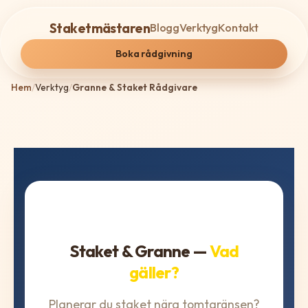
Staketmästaren
Blogg
Verktyg
Kontakt
Boka rådgivning
Hem
/
Verktyg
/
Granne & Staket Rådgivare
⚖️ Juridisk rådgivare
Staket & Granne —
Vad
gäller?
Planerar du staket nära tomtgränsen?