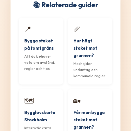
📚 Relaterade guider
📍
📏
Bygga staket
Hur högt
på tomtgräns
staket mot
grannen?
Allt du behöver
veta om avstånd,
Maxhöjder,
regler och tips.
undantag och
kommunala regler.
🗺️
🏡
Bygglovskarta
Får man bygga
Stockholm
staket mot
grannen?
Interaktiv karta