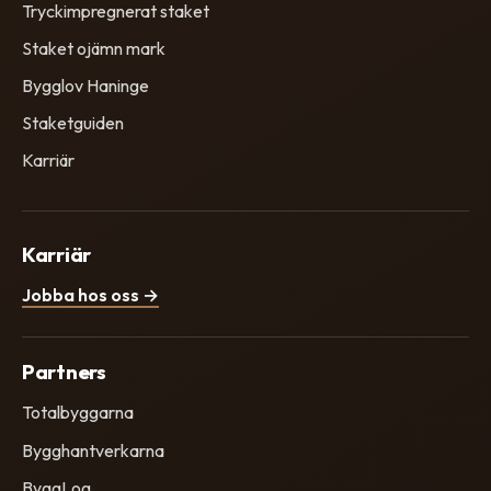
Tryckimpregnerat staket
Staket ojämn mark
Bygglov Haninge
Staketguiden
Karriär
Karriär
Jobba hos oss →
Partners
Totalbyggarna
Bygghantverkarna
ByggLog