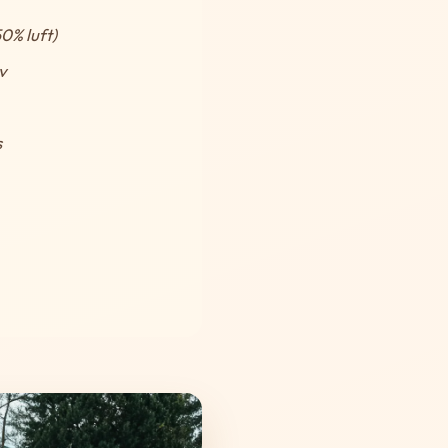
0% luft)
v
s