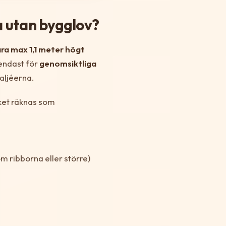
a utan bygglov?
ara max 1,1 meter högt
 endast för
genomsiktliga
aljéerna.
aket räknas som
m ribborna eller större)