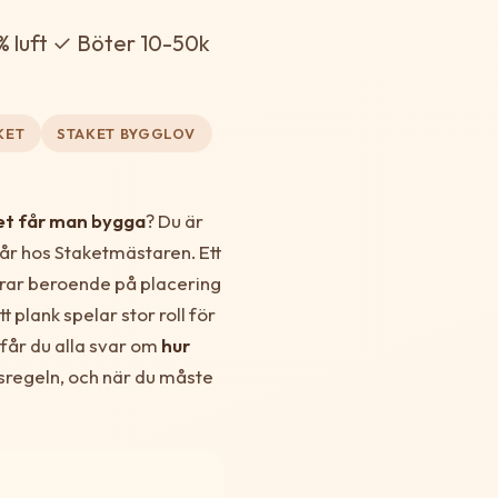
% luft ✓ Böter 10-50k
KET
STAKET BYGGLOV
et får man bygga
? Du är
får hos Staketmästaren. Ett
erar beroende på placering
t plank spelar stor roll för
 får du alla svar om
hur
sregeln, och när du måste