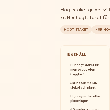
Högt staket guide! ✓ 
kr. Hur högt staket f
HÖGT STAKET
HUR HÖ
INNEHÅLL
Hur högt staket får
man bygga utan
bygglov?
Skillnaden mellan
staket och plank
Höjdregler för olika
placeringar
4,5-metersregeln -