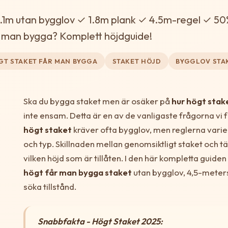
1.1m utan bygglov ✓ 1.8m plank ✓ 4.5m-regel ✓ 50
år man bygga? Komplett höjdguide!
GT STAKET FÅR MAN BYGGA
STAKET HÖJD
BYGGLOV STA
Ska du bygga staket men är osäker på
hur högt stak
inte ensam. Detta är en av de vanligaste frågorna vi 
högt staket
kräver ofta bygglov, men reglerna vari
och typ. Skillnaden mellan genomsiktligt staket och tät
vilken höjd som är tillåten. I den här kompletta guiden
högt får man bygga staket
utan bygglov, 4,5-meter
söka tillstånd.
Snabbfakta - Högt Staket 2025: