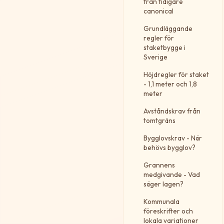
från tidigare
canonical
Grundläggande
regler för
staketbygge i
Sverige
Höjdregler för staket
- 1,1 meter och 1,8
meter
Avståndskrav från
tomtgräns
Bygglovskrav - När
behövs bygglov?
Grannens
medgivande - Vad
säger lagen?
Kommunala
föreskrifter och
lokala variationer