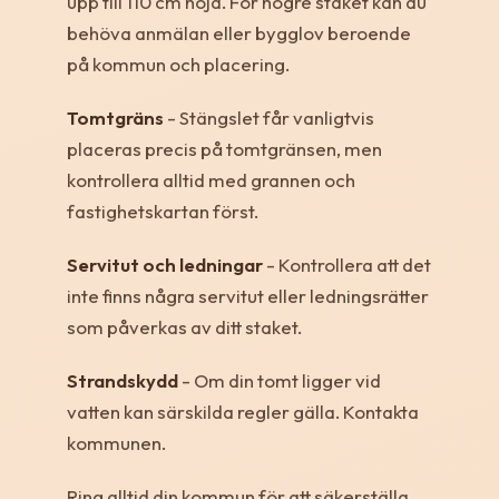
upp till 110 cm höjd. För högre staket kan du
behöva anmälan eller bygglov beroende
på kommun och placering.
Tomtgräns
- Stängslet får vanligtvis
placeras precis på tomtgränsen, men
kontrollera alltid med grannen och
fastighetskartan först.
Servitut och ledningar
- Kontrollera att det
inte finns några servitut eller ledningsrätter
som påverkas av ditt staket.
Strandskydd
- Om din tomt ligger vid
vatten kan särskilda regler gälla. Kontakta
kommunen.
Ring alltid din kommun för att säkerställa