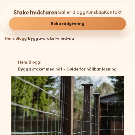
Staketmästaren
Galleri
Blogg
Kunskap
Kontakt
Boka rådgivning
Hem
/
Blogg
/
Bygga-staket-med-nat
Hem
/
Blogg
/
Bygga staket med nät - Guide för hållbar lösning