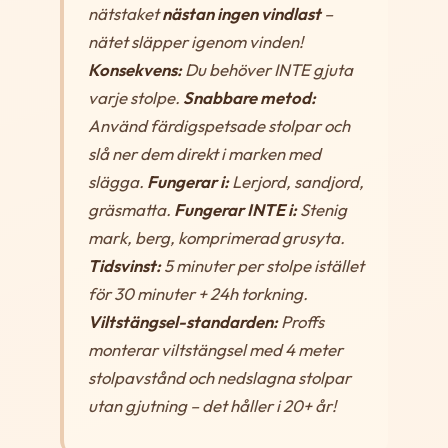
nätstaket
nästan ingen vindlast
–
nätet släpper igenom vinden!
Konsekvens:
Du behöver INTE gjuta
varje stolpe.
Snabbare metod:
Använd färdigspetsade stolpar och
slå ner dem direkt i marken med
slägga.
Fungerar i:
Lerjord, sandjord,
gräsmatta.
Fungerar INTE i:
Stenig
mark, berg, komprimerad grusyta.
Tidsvinst:
5 minuter per stolpe istället
för 30 minuter + 24h torkning.
Viltstängsel-standarden:
Proffs
monterar viltstängsel med 4 meter
stolpavstånd och nedslagna stolpar
utan gjutning – det håller i 20+ år!