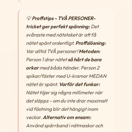
💡
Proffstips – TVÅ PERSONER-
tricket ger perfekt spänning:
Det
svåraste med nätstaket är att få
nätet spänt ordentligt.
Proffslösning:
Var alltid TVÅ personer!
Metoden:
Person 1 drar nätet
så hårt de bara
orkar
med båda händer. Person 2
spikar/fäster med U-kramor MEDAN
nätet är spänt.
Varför det funkar:
Nätet töjer sig några millimeter när
det släpps – om du inte drar maximalt
vid fästning blir det hängigt inom
veckor.
Alternativ om ensam:
Använd spärrband i nätmaskor och