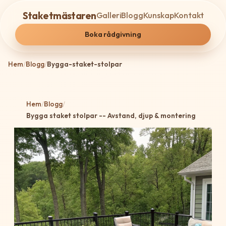
Staketmästaren
Galleri
Blogg
Kunskap
Kontakt
Boka rådgivning
Hem
/
Blogg
/
Bygga-staket-stolpar
Hem
/
Blogg
/
Bygga staket stolpar -- Avstand, djup & montering