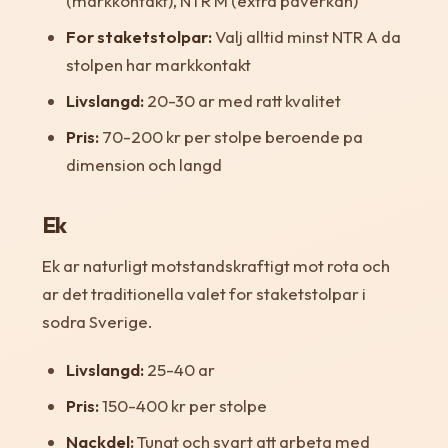
(markkontakt), NTR M (extra paverkan)
For staketstolpar:
Valj alltid minst NTR A da
stolpen har markkontakt
Livslangd:
20-30 ar med ratt kvalitet
Pris:
70-200 kr per stolpe beroende pa
dimension och langd
Ek
Ek ar naturligt motstandskraftigt mot rota och
ar det traditionella valet for staketstolpar i
sodra Sverige.
Livslangd:
25-40 ar
Pris:
150-400 kr per stolpe
Nackdel:
Tungt och svart att arbeta med