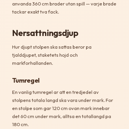
anvanda 360 cm brader utan spill — varje brade
tackar exakt tva fack.
Nersattningsdjup
Hur djupt stolpen ska sattas beror pa
tjalddjupet, staketets hojd och
markforhallanden.
Tumregel
En vanlig tumregel ar att en tredjedel av
stolpens totala langd ska vara under mark. For
en stolpe som gar 120 cm ovan mark innebar
det 60 cm under mark, alltsa en totallangd pa
180 cm.