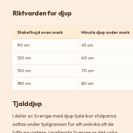
Riktvarden for djup
Stakethojd ovan mark
Minsta djup under mark
90 cm
45 cm
120 cm
60 cm
150 cm
70 cm
180 cm
80 cm
Tjalddjup
I delar av Sverige med djup tjale bor stolparna
sattas under tjalgransen for att undvika att de
lyfts pa vintern. I mellersta Sverige ar det cirka