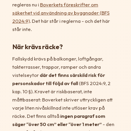
regleras nu i
Boverkets föreskrifter om
säkerhet vid användning av byggnader (BFS
2024:9)
. Det här står i reglerna - och det här
står inte.
När krävs räcke?
Fallskydd krävs på balkonger, loftgångar,
takterrasser, trappor, ramper och andra
vistelseytor
där det finns särskild risk för
personskador till följd av fall
(BFS 2024:9, 2
kap. 10 §). Kravet är riskbaserat, inte
måttbaserat: Boverket skriver uttryckligen att
varje liten nivåskillnad inte utlöser krav på
räcke. Det finns alltså
ingen paragraf som
säger “över 50 cm” eller “över 1 meter”
- den