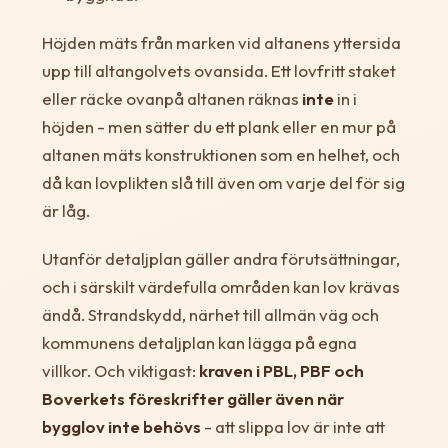
Höjden mäts från marken vid altanens yttersida
upp till altangolvets ovansida. Ett lovfritt staket
eller räcke ovanpå altanen räknas
inte
in i
höjden - men sätter du ett plank eller en mur på
altanen mäts konstruktionen som en helhet, och
då kan lovplikten slå till även om varje del för sig
är låg.
Utanför detaljplan gäller andra förutsättningar,
och i särskilt värdefulla områden kan lov krävas
ändå. Strandskydd, närhet till allmän väg och
kommunens detaljplan kan lägga på egna
villkor. Och viktigast:
kraven i PBL, PBF och
Boverkets föreskrifter gäller även när
bygglov inte behövs
- att slippa lov är inte att