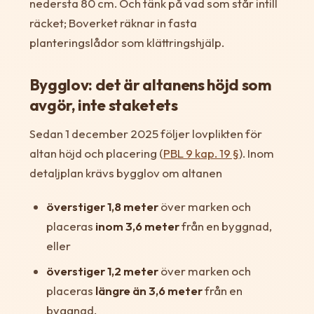
nedersta 80 cm. Och tänk på vad som står intill
räcket; Boverket räknar in fasta
planteringslådor som klättringshjälp.
Bygglov: det är altanens höjd som
avgör, inte staketets
Sedan 1 december 2025 följer lovplikten för
altan höjd och placering (
PBL 9 kap. 19 §
). Inom
detaljplan krävs bygglov om altanen
överstiger 1,8 meter
över marken och
placeras
inom 3,6 meter
från en byggnad,
eller
överstiger 1,2 meter
över marken och
placeras
längre än 3,6 meter
från en
byggnad.