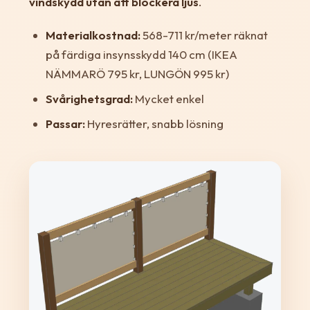
vindskydd utan att blockera ljus
.
Materialkostnad:
568-711 kr/meter räknat
på färdiga insynsskydd 140 cm (IKEA
NÄMMARÖ 795 kr, LUNGÖN 995 kr)
Svårighetsgrad:
Mycket enkel
Passar:
Hyresrätter, snabb lösning