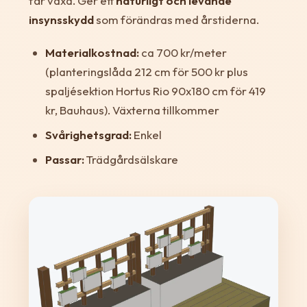
får växa. Ger ett
naturligt och levande
insynsskydd
som förändras med årstiderna.
Materialkostnad:
ca 700 kr/meter
(planteringslåda 212 cm för 500 kr plus
spaljésektion Hortus Rio 90x180 cm för 419
kr, Bauhaus). Växterna tillkommer
Svårighetsgrad:
Enkel
Passar:
Trädgårdsälskare