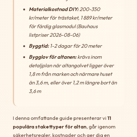
Materialkostnad DIY:
200-350
kr/meter för trästaket, 1 889 kr/meter
för färdig glasmodul (Bauhaus
listpriser 2026-08-06)
Byggtid:
1-2 dagar för 20 meter
Bygglov för altanen:
krävs inom
detaljplan när altangolvet ligger över
1,8 m från marken och närmare huset
än 3,6 m, eller över 1,2 m längre bort än
3,6 m
I denna omfattande guide presenterar vi
11
populära stakettyper för altan
, går igenom
säkerhetsregler, kostnader och ger dig en