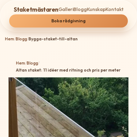
Staketmästaren
Galleri
Blogg
Kunskap
Kontakt
Boka rådgivning
Hem
/
Blogg
/
Bygga-staket-till-altan
Hem
/
Blogg
/
Altan staket: 11 idéer med ritning och pris per meter