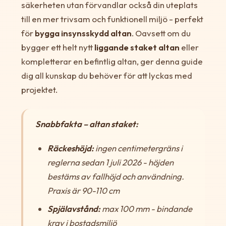
säkerheten utan förvandlar också din uteplats
till en mer trivsam och funktionell miljö - perfekt
för
bygga insynsskydd altan
. Oavsett om du
bygger ett helt nytt
liggande staket altan
eller
kompletterar en befintlig altan, ger denna guide
dig all kunskap du behöver för att lyckas med
projektet.
Snabbfakta – altan staket:
Räckeshöjd:
ingen centimetergräns i
reglerna sedan 1 juli 2026 - höjden
bestäms av fallhöjd och användning.
Praxis är 90-110 cm
Spjälavstånd:
max 100 mm - bindande
krav i bostadsmiljö