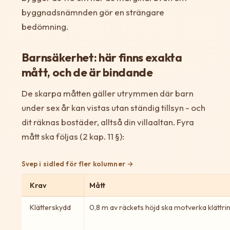
byggnadsnämnden gör en strängare
bedömning.
Barnsäkerhet: här finns exakta
mått, och de är bindande
De skarpa måtten gäller utrymmen där barn
under sex år kan vistas utan ständig tillsyn - och
dit räknas bostäder, alltså din villaaltan. Fyra
mått ska följas (2 kap. 11 §):
Svep i sidled för fler kolumner
Krav
Mått
Klätterskydd
0,8 m av räckets höjd ska motverka klättri