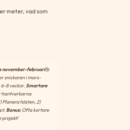
 per meter, vad som
a november-februari!):
ger snickaren i mars-
 6-8 veckor.
Smartare
r hantverkarna
) Planera hösten, 2)
pt.
Bonus:
Ofta kortare
 projekt!