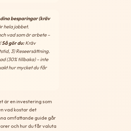
ina besparingar (kräv
r hela jobbet.
 och vad som är arbete –
!
Så gör du:
Kräv
stid, 3) Reseersättning.
 (30% tillbaka) – inte
xakt hur mycket du får
ket är en investering som
en vad kostar det
denna omfattande guide går
orer och hur du får valuta