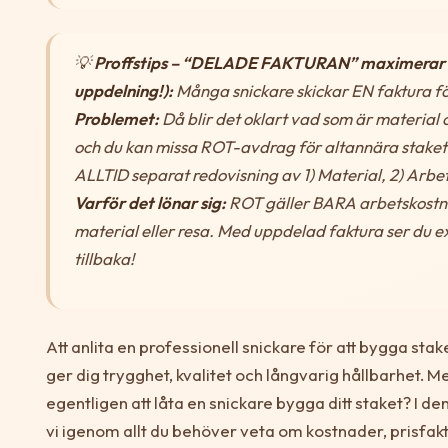
💡
Proffstips – “DELADE FAKTURAN” maximerar d
uppdelning!):
Många snickare skickar EN faktura fö
Problemet:
Då blir det oklart vad som är material
och du kan missa ROT-avdrag för altannära staket
ALLTID separat redovisning av 1) Material, 2) Arbet
Varför det lönar sig:
ROT gäller BARA arbetskostnad
material eller resa. Med uppdelad faktura ser du e
tillbaka!
Att anlita en professionell snickare för att bygga sta
ger dig trygghet, kvalitet och långvarig hållbarhet. M
egentligen att låta en snickare bygga ditt staket? I 
vi igenom allt du behöver veta om kostnader, prisfakt