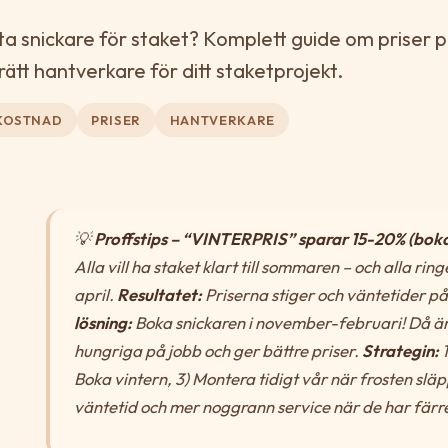
ita snickare för staket? Komplett guide om priser
 rätt hantverkare för ditt staketprojekt.
KOSTNAD
PRISER
HANTVERKARE
💡
Proffstips – “VINTERPRIS” sparar 15-20% (bok
Alla vill ha staket klart till sommaren – och alla rin
april.
Resultatet:
Priserna stiger och väntetider på
lösning:
Boka snickaren i november-februari! Då ä
hungriga på jobb och ger bättre priser.
Strategin:
1
Boka vintern, 3) Montera tidigt vår när frosten släp
väntetid och mer noggrann service när de har färre