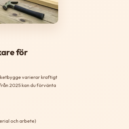
kare för
aketbygge varierar kraftigt
k från 2025 kan du förvänta
terial och arbete)