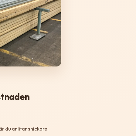
stnaden
r du anlitar snickare: