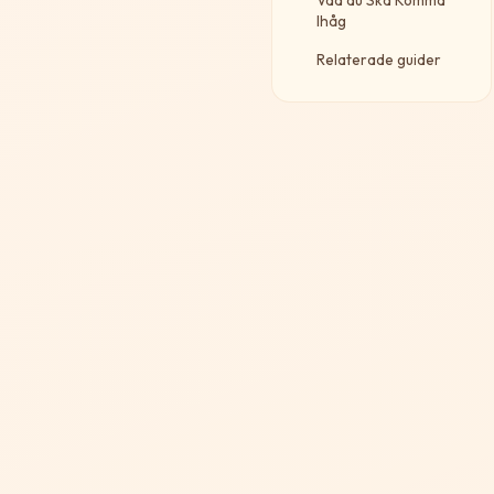
Vad du Ska Komma
Ihåg
Relaterade guider