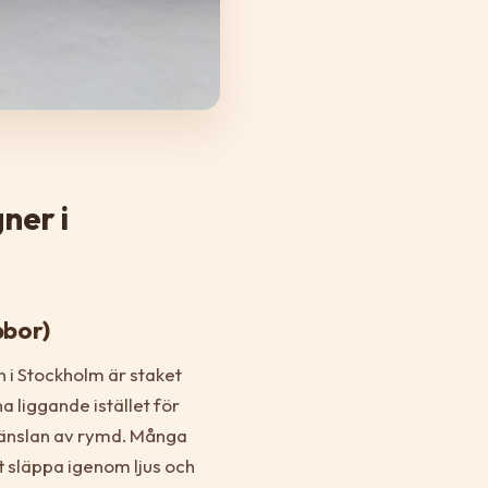
ner i
bbor)
i Stockholm är staket
 liggande istället för
känslan av rymd. Många
tt släppa igenom ljus och