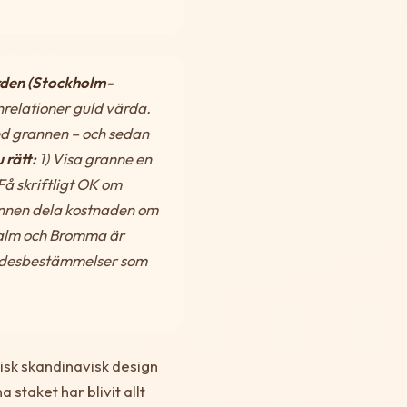
rden (Stockholm-
nrelationer guld värda.
ed grannen – och sedan
 rätt:
1) Visa granne en
Få skriftligt OK om
annen dela kostnaden om
alm och Bromma är
rådesbestämmelser som
isk skandinavisk design
 staket har blivit allt