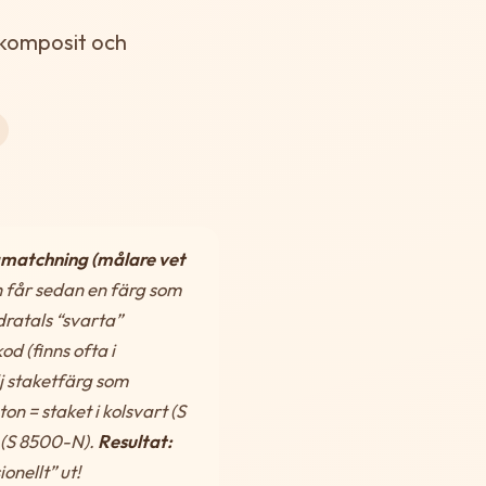
 komposit och
gmatchning (målare vet
h får sedan en färg som
dratals “svarta”
d (finns ofta i
j staketfärg som
n = staket i kolsvart (S
 (S 8500-N).
Resultat:
nellt” ut!