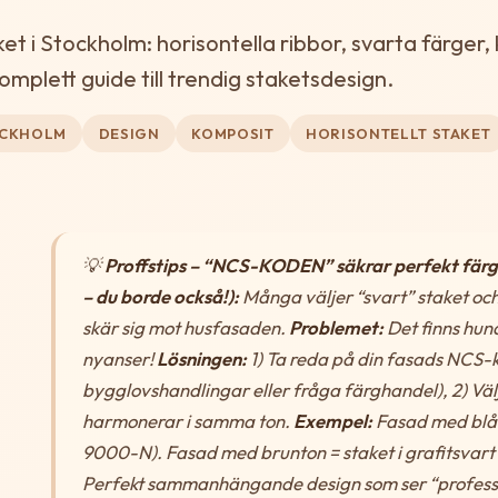
 i Stockholm: horisontella ribbor, svarta färger,
omplett guide till trendig staketsdesign.
OCKHOLM
DESIGN
KOMPOSIT
HORISONTELLT STAKET
💡
Proffstips – “NCS-KODEN” säkrar perfekt fär
– du borde också!):
Många väljer “svart” staket oc
skär sig mot husfasaden.
Problemet:
Det finns hun
nyanser!
Lösningen:
1) Ta reda på din fasads NCS-ko
bygglovshandlingar eller fråga färghandel), 2) Väl
harmonerar i samma ton.
Exempel:
Fasad med blåto
9000-N). Fasad med brunton = staket i grafitsvart
Perfekt sammanhängande design som ser “professio