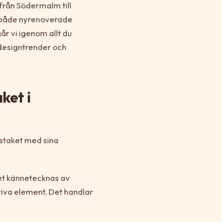
 från Södermalm till
 både nyrenoverade
år vi igenom allt du
designtrender och
ket i
a staket med sina
t kännetecknas av
iva element. Det handlar