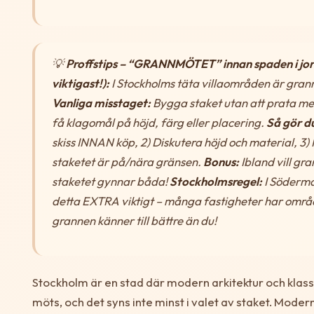
💡
Proffstips – “GRANNMÖTET” innan spaden i jo
viktigast!):
I Stockholms täta villaområden är gran
Vanliga misstaget:
Bygga staket utan att prata m
få klagomål på höjd, färg eller placering.
Så gör du
skiss INNAN köp, 2) Diskutera höjd och material, 3) 
staketet är på/nära gränsen.
Bonus:
Ibland vill gr
staketet gynnar båda!
Stockholmsregel:
I Söderm
detta EXTRA viktigt – många fastigheter har om
grannen känner till bättre än du!
Stockholm är en stad där modern arkitektur och klass
möts, och det syns inte minst i valet av staket. Moderna