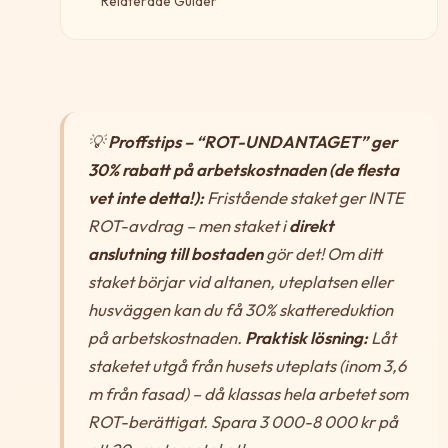
Relaterade Guider
💡
Proffstips – “ROT-UNDANTAGET” ger
30% rabatt på arbetskostnaden (de flesta
vet inte detta!):
Fristående staket ger INTE
ROT-avdrag – men staket i
direkt
anslutning till bostaden
gör det! Om ditt
staket börjar vid altanen, uteplatsen eller
husväggen kan du få 30% skattereduktion
på arbetskostnaden.
Praktisk lösning:
Låt
staketet utgå från husets uteplats (inom 3,6
m från fasad) – då klassas hela arbetet som
ROT-berättigat. Spara 3 000-8 000 kr på