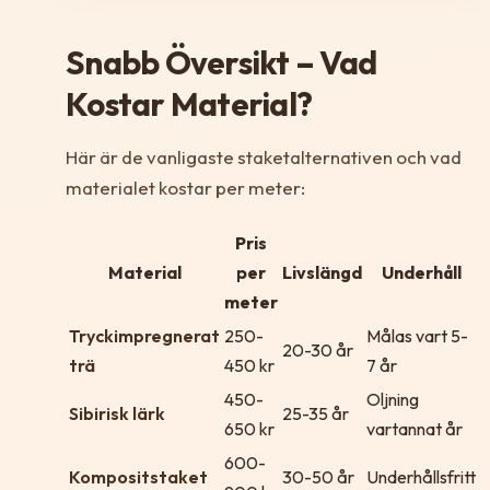
Snabb Översikt – Vad
Kostar Material?
Här är de vanligaste staketalternativen och vad
materialet kostar per meter:
Pris
Material
per
Livslängd
Underhåll
meter
Tryckimpregnerat
250-
Målas vart 5-
20-30 år
trä
450 kr
7 år
450-
Oljning
Sibirisk lärk
25-35 år
650 kr
vartannat år
600-
Kompositstaket
30-50 år
Underhållsfritt