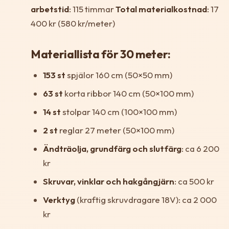
arbetstid
: 115 timmar
Total materialkostnad
: 17
400 kr (580 kr/meter)
Materiallista för 30 meter:
153 st
spjälor 160 cm (50×50 mm)
63 st
korta ribbor 140 cm (50×100 mm)
14 st
stolpar 140 cm (100×100 mm)
2 st
reglar 27 meter (50×100 mm)
Ändträolja, grundfärg och slutfärg
: ca 6 200
kr
Skruvar, vinklar och hakgångjärn
: ca 500 kr
Verktyg
(kraftig skruvdragare 18V): ca 2 000
kr