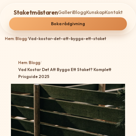
Staketmästaren
Galleri
Blogg
Kunskap
Kontakt
Boka rådgivning
Hem
/
Blogg
/
Vad-kostar-det-att-bygga-ett-staket
Hem
/
Blogg
/
Vad Kostar Det Att Bygga Ett Staket? Komplett
Prisguide 2025