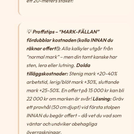
ett 20-meters staket!
💡
Proffstips – “MARK-FÄLLAN”
fördubblar kostnaden (kolla INNAN du
räknar offert!):
Alla kalkyler utgår från
“normal mark” – men din tomt kanske har
sten, lera eller lutning.
Dolda
tilläggskostnader:
Stenig mark +20-40%
arbetstid, lerig/blöt mark +30%, sluttande
mark +25-50%. En offert på 15 000 kr kan bli
22 000 kr om marken är svår!
Lösning:
Gräv
ett provhål (50 cm djupt) vid första stolpen
INNAN du begär offert – då vet du vad som
väntar och undviker obehagliga
överraskningar.