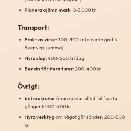
Planera ojämn mark
: 0-3 000 kr
Transport:
Frakt av virke
: 300-800 kr (om inte gratis
över viss summa)
Hyra släp
: 400-600 kr/dag
Bensin för flera turer
: 200-400 kr
Övrigt:
Extra skruvar
(man räknar alltid fel första
gången): 200-400 kr
Hyra verktyg
om något går sönder: 200-500
kr