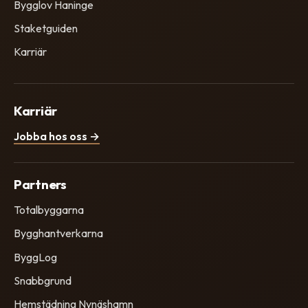
Bygglov Haninge
Staketguiden
Karriär
Karriär
Jobba hos oss →
Partners
Totalbyggarna
Bygghantverkarna
ByggLog
Snabbgrund
Hemstädning Nynäshamn