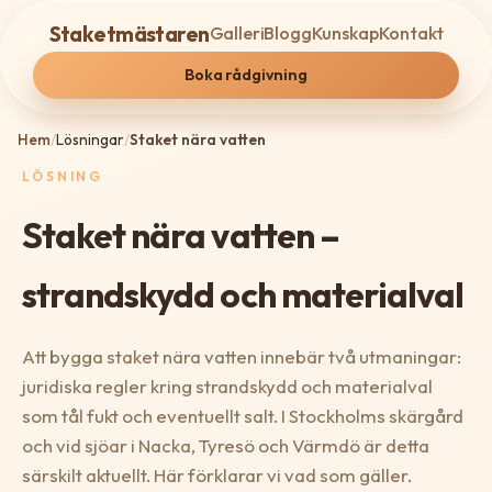
Staketmästaren
Galleri
Blogg
Kunskap
Kontakt
Boka rådgivning
Hem
/
Lösningar
/
Staket nära vatten
LÖSNING
Staket nära vatten –
strandskydd och materialval
Att bygga staket nära vatten innebär två utmaningar:
juridiska regler kring strandskydd och materialval
som tål fukt och eventuellt salt. I Stockholms skärgård
och vid sjöar i Nacka, Tyresö och Värmdö är detta
särskilt aktuellt. Här förklarar vi vad som gäller.