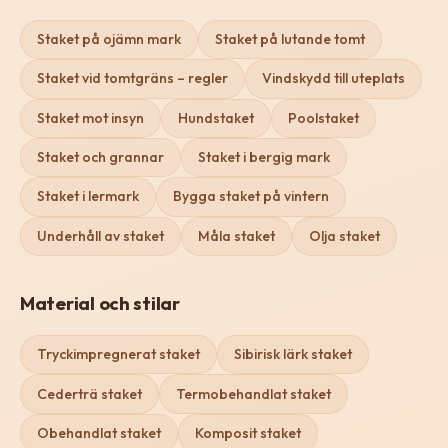
Staket på ojämn mark
Staket på lutande tomt
Staket vid tomtgräns – regler
Vindskydd till uteplats
Staket mot insyn
Hundstaket
Poolstaket
Staket och grannar
Staket i bergig mark
Staket i lermark
Bygga staket på vintern
Underhåll av staket
Måla staket
Olja staket
Material och stilar
Tryckimpregnerat staket
Sibirisk lärk staket
Cederträ staket
Termobehandlat staket
Obehandlat staket
Komposit staket