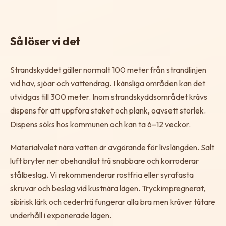
Så löser vi det
Strandskyddet gäller normalt 100 meter från strandlinjen
vid hav, sjöar och vattendrag. I känsliga områden kan det
utvidgas till 300 meter. Inom strandskyddsområdet krävs
dispens för att uppföra staket och plank, oavsett storlek.
Dispens söks hos kommunen och kan ta 6–12 veckor.
Materialvalet nära vatten är avgörande för livslängden. Salt
luft bryter ner obehandlat trä snabbare och korroderar
stålbeslag. Vi rekommenderar rostfria eller syrafasta
skruvar och beslag vid kustnära lägen. Tryckimpregnerat,
sibirisk lärk och cederträ fungerar alla bra men kräver tätare
underhåll i exponerade lägen.