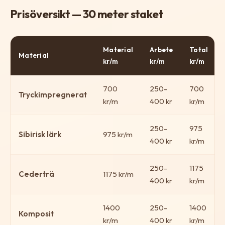
Prisöversikt — 30 meter staket
Material
Arbete
Total
Material
kr/m
kr/m
kr/m
700
250–
700
Tryckimpregnerat
kr/m
400 kr
kr/m
250–
975
Sibirisk lärk
975 kr/m
400 kr
kr/m
250–
1175
Cederträ
1175 kr/m
400 kr
kr/m
1400
250–
1400
Komposit
kr/m
400 kr
kr/m