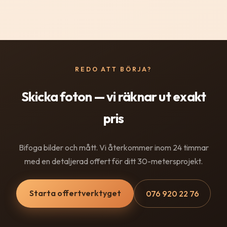
REDO ATT BÖRJA?
Skicka foton — vi räknar ut exakt
pris
Bifoga bilder och mått. Vi återkommer inom 24 timmar
med en detaljerad offert för ditt 30-metersprojekt.
Starta offertverktyget
076 920 22 76