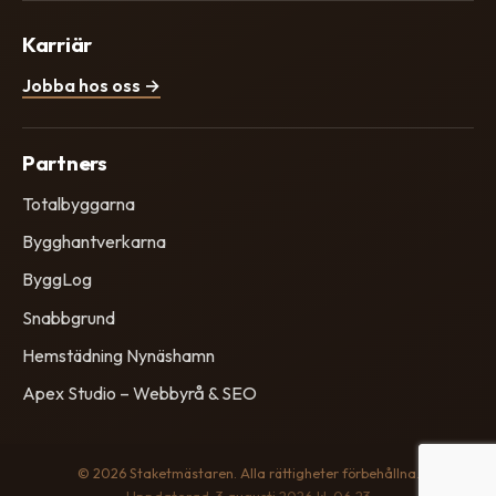
Karriär
Jobba hos oss →
Partners
Totalbyggarna
Bygghantverkarna
ByggLog
Snabbgrund
Hemstädning Nynäshamn
Apex Studio – Webbyrå & SEO
© 2026 Staketmästaren. Alla rättigheter förbehållna.
Uppdaterad: 3 augusti 2026 kl. 06:23