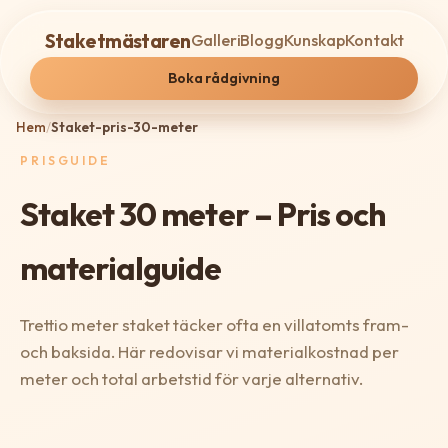
Staketmästaren
Galleri
Blogg
Kunskap
Kontakt
Boka rådgivning
Hem
/
Staket-pris-30-meter
PRISGUIDE
Staket 30 meter – Pris och
materialguide
Trettio meter staket täcker ofta en villatomts fram-
och baksida. Här redovisar vi materialkostnad per
meter och total arbetstid för varje alternativ.