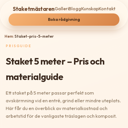
Staketmästaren
Galleri
Blogg
Kunskap
Kontakt
Boka rådgivning
Hem
/
Staket-pris-5-meter
PRISGUIDE
Staket 5 meter – Pris och
materialguide
Ett staket på 5 meter passar perfekt som
avskärmning vid en entré, grind eller mindre uteplats.
Här får du en överblick av materialkostnad och
arbetstid för de vanligaste träslagen och komposit.