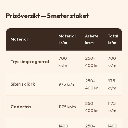
Prisöversikt — 5 meter staket
Material
Arbete
Total
Material
kr/m
kr/m
kr/m
700
250–
700
Tryckimpregnerat
kr/m
400 kr
kr/m
250–
975
Sibirisk lärk
975 kr/m
400 kr
kr/m
250–
1175
Cederträ
1175 kr/m
400 kr
kr/m
1400
250–
1400