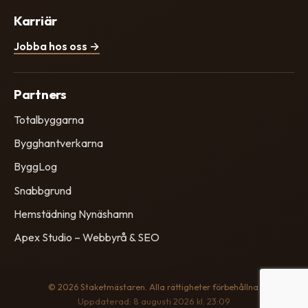
Karriär
Jobba hos oss →
Partners
Totalbyggarna
Bygghantverkarna
ByggLog
Snabbgrund
Hemstädning Nynäshamn
Apex Studio – Webbyrå & SEO
© 2026 Staketmästaren. Alla rättigheter förbehållna.
Uppdaterad: 8 augusti 2026 kl. 23:09