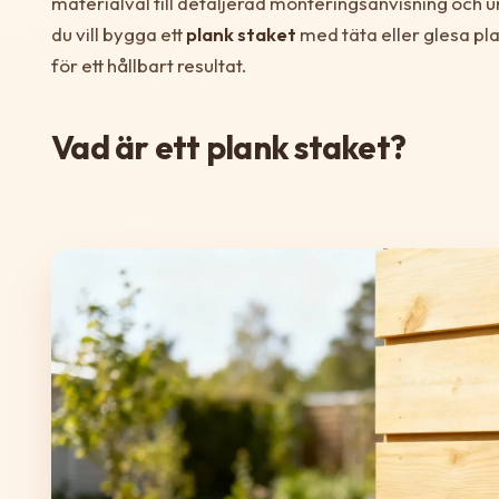
materialval till detaljerad monteringsanvisning och 
du vill bygga ett
plank staket
med täta eller glesa pl
för ett hållbart resultat.
Vad är ett plank staket?