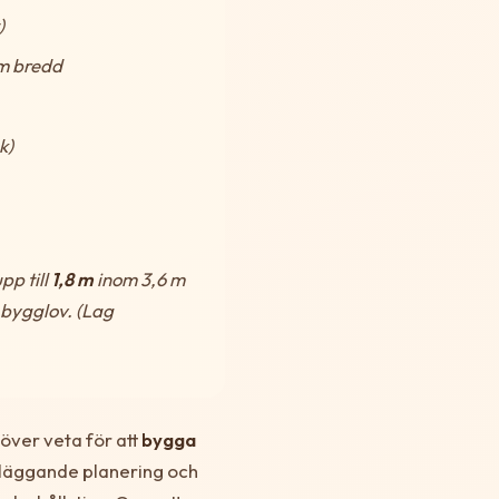
)
m bredd
k)
pp till
1,8 m
inom 3,6 m
 bygglov. (Lag
över veta för att
bygga
dläggande planering och