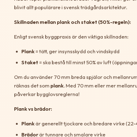
blivit allt populärare i svensk trädgårdsarkitektur.
Skillnaden mellan plank och staket (50%-regeln):
Enligt svensk byggpraxis är den viktiga skillnaden:
Plank
= tätt, ger insynsskydd och vindskydd
Staket
= ska bestå till minst 50% av luft (öppninga
Om du använder 70 mm breda spjälor och mellanru
räknas det som
plank
. Med 70 mm eller mer mellanru
påverkar bygglovsreglerna!
Plank vs brädor:
Plank
är generellt tjockare och bredare virke (22-
Brädor
är tunnare och smalare virke