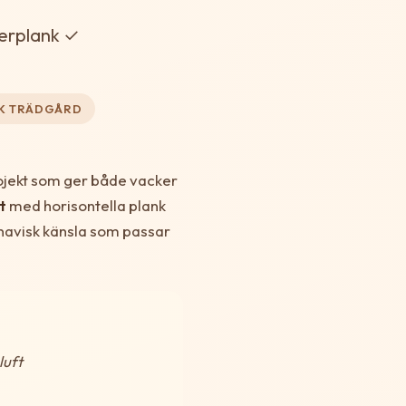
lerplank ✓
K TRÄDGÅRD
projekt som ger både vacker
t
med horisontella plank
inavisk känsla som passar
luft