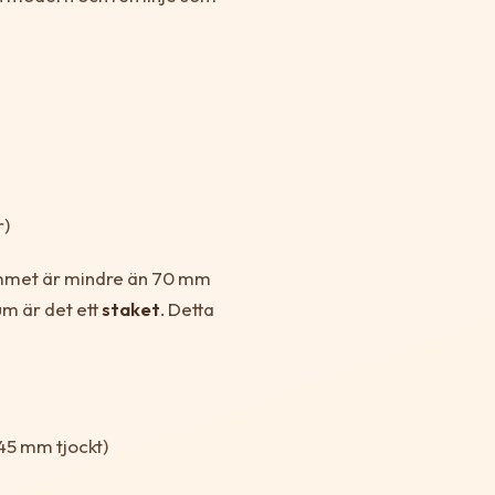
r)
mmet är mindre än 70 mm
m är det ett
staket
. Detta
45 mm tjockt)