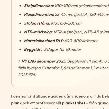
Stolpdimension:
100×100 mm (rekommenderat
Plankdimension:
22-45 mm tjocklek, 120-145 m
Stolpavstånd:
Max 150-200 cm
NTR-märkning:
NTR-A (stolpar), NTR-AB (plan
Materialkostnad DIY:
600-800 kr/meter
Byggtid:
1-2 dagar för 10 meter
⚡
NY LAG december 2025:
Bygglovsfritt plank nu u
från byggnad! Utanför 3,6 m gäller max 1,2 m utan
2025:974)
I den här omfattande guiden går vi igenom allt du beh
plank
och ett professionellt
plankstaket
– från grun