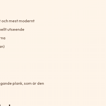
st och mest modernt
nellt utseende
rna
an)
iggande plank, som är den