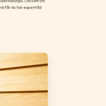
underhållstips. Oavsett om
ank får du här expertråd