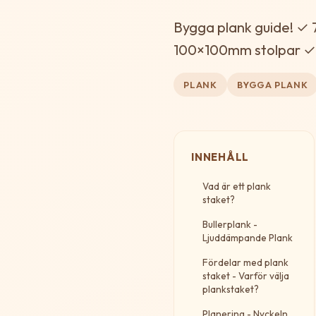
Bygga plank guide! ✓ 
100×100mm stolpar ✓ 
PLANK
BYGGA PLANK
INNEHÅLL
Vad är ett plank
staket?
Bullerplank -
Ljuddämpande Plank
Fördelar med plank
staket - Varför välja
plankstaket?
Planering - Nyckeln