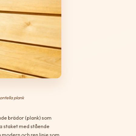
ontella plank
ade brädor (plank) som
ella staket med stående
en modern och ren linje som