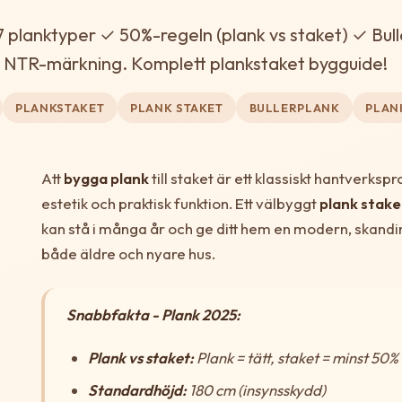
7 planktyper ✓ 50%-regeln (plank vs staket) ✓ Bul
NTR-märkning. Komplett plankstaket bygguide!
PLANKSTAKET
PLANK STAKET
BULLERPLANK
PLAN
Att
bygga plank
till staket är ett klassiskt hantverks
estetik och praktisk funktion. Ett välbyggt
plank stake
kan stå i många år och ge ditt hem en modern, skand
både äldre och nyare hus.
Snabbfakta - Plank 2025:
Plank vs staket:
Plank = tätt, staket = minst 50% 
Standardhöjd:
180 cm (insynsskydd)