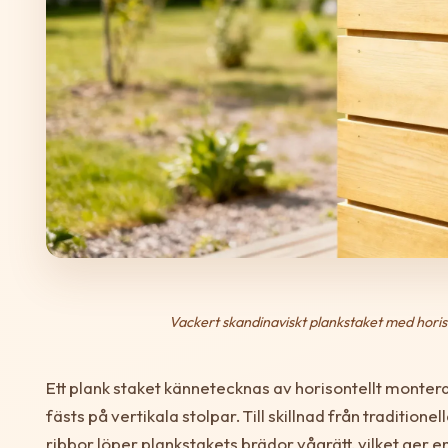
Vackert skandinaviskt plankstaket med horis
Ett plank staket kännetecknas av horisontellt monter
fästs på vertikala stolpar. Till skillnad från tradition
ribbor löper plankstakets brädor vågrätt, vilket ger 