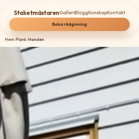
Staketmästaren
Galleri
Blogg
Kunskap
Kontakt
Boka rådgivning
Hem
/
Plank
/
Handen