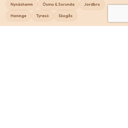
Nynäshamn
Ösmo & Sorunda
Jordbro
Haninge
Tyresö
Skogås
Staketmästaren
Vi är specialister på måttbeställda trädgårdsstaket i trä –
från första idé till färdig montering.
All kontakt och offertstart går via vårt offertverktyg.
Där väljer du staket, får pris och fortsätter till