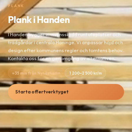
PLANK
Plank i Handen
I Handen bygger vi insynsskydd runt uteplatser och
trädgårdar i centrala Haninge. Vi anpassar höjd och
design efter kommunens regler och tomtens behov.
Kontakta oss för en genomgång av alternativen.
≈35 min från Nynäshamn
1 200–2 500 kr/m
Starta offertverktyget