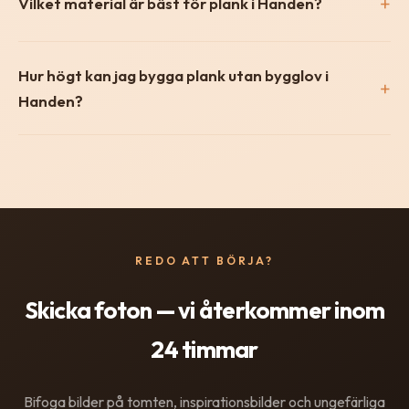
Vilket material är bäst för plank i Handen?
Hur högt kan jag bygga plank utan bygglov i
Handen?
REDO ATT BÖRJA?
Skicka foton — vi återkommer inom
24 timmar
Bifoga bilder på tomten, inspirationsbilder och ungefärliga