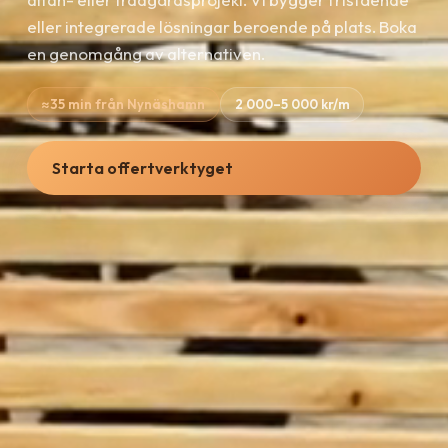
eller integrerade lösningar beroende på plats. Boka
en genomgång av alternativen.
≈35 min från Nynäshamn
2 000–5 000 kr/m
Starta offertverktyget