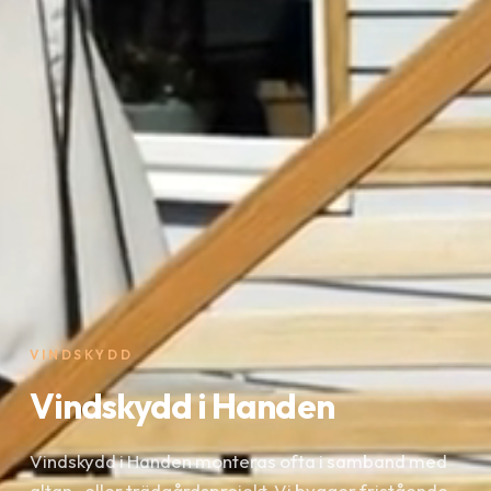
VINDSKYDD
Vindskydd i Handen
Vindskydd i Handen monteras ofta i samband med
altan- eller trädgårdsprojekt. Vi bygger fristående