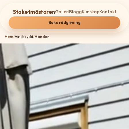
Staketmästaren
Galleri
Blogg
Kunskap
Kontakt
Boka rådgivning
Hem
/
Vindskydd
/
Handen