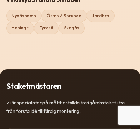
Nynäshamn
Ösmo & Sorunda
Jordbro
Haninge
Tyresö
Skogås
Staketmästaren
Vi är specialister på måttbeställda trädgårdsstaket i trä –
från första idé till färdig montering.
All kontakt och offertstart går via vårt offertverktyg.