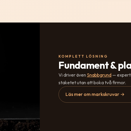
KOMPLETT LÖSNING
Fundament & plan
Vi driver även
Snabbgrund
— expert
staketet utan att boka två firmor.
Läs mer om markskruvar →