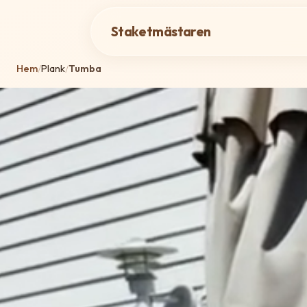
Staketmästaren
Hem
/
Plank
/
Tumba