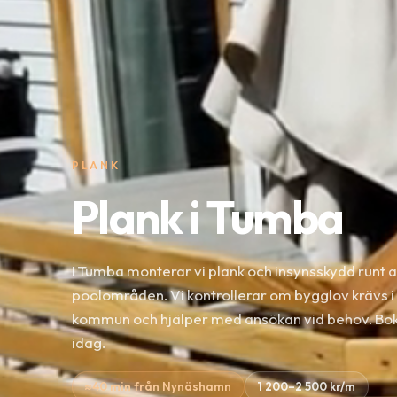
PLANK
Plank i Tumba
I Tumba monterar vi plank och insynsskydd runt 
poolområden. Vi kontrollerar om bygglov krävs i
kommun och hjälper med ansökan vid behov. Bok
idag.
≈40 min från Nynäshamn
1 200–2 500 kr/m