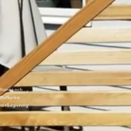
altaner och
 Botkyrka
a rådgivning