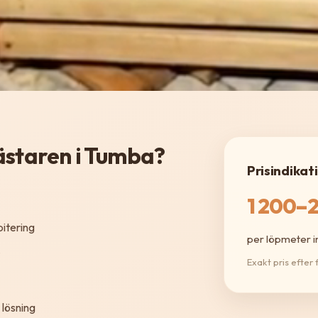
ästaren i Tumba?
Prisindikat
1 200–2
itering
per löpmeter i
Exakt pris efter
lösning