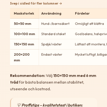
Svep i sidled för fler kolumner
Maskstorlek
Användning
Fördelar
50×50 mm
Hund-/barnsäkert
Omöjligt att klättra
100×100 mm
Standard staket
God balans, halvpriv
150×150 mm
Spaljé/växter
Lättast att montera, l
200×200
Endast växter
Mycket luftigt, billiga
mm
Rekommendation:
Välj
150×150 mm med 6 mm
tråd
för bästa balansen mellan stabilitet,
utseende och kostnad.
💡
Proffstips – kvalitetstest i butiken: