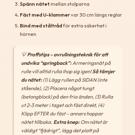
Spänn nätet
mellan stolparna
Fäst med U-klammer
var 30 cm längs reglar
Bind med ståltråd
för extra säkerhet i
hörnen
💡
Proffstips – avrullningsteknik för att
undvika “springback”:
Armeringsnät på
rulle vill alltid rulla ihop sig igen!
Så tämjer
du nätet:
(1) Lägg rullen på SIDAN (inte
stående), (2) Placera något tungt
(betongblock) på den fria änden, (3) Rulla
ut 2-3 meter i taget och fäst direkt, (4)
Klipp EFTER du fäst – annars hoppar
nätet tillbaka.
Extra knep:
Om nätet är
väldigt “fjädrigt”, lägg det platt på