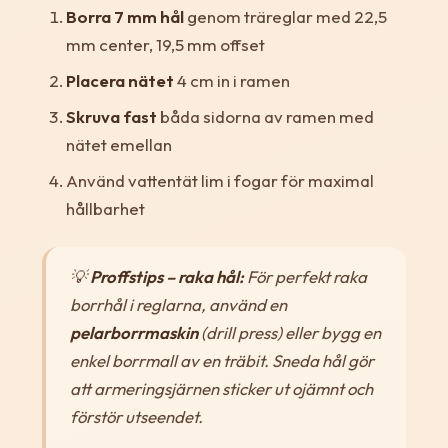
Borra 7 mm hål
genom träreglar med 22,5
mm center, 19,5 mm offset
Placera nätet
4 cm in i ramen
Skruva fast
båda sidorna av ramen med
nätet emellan
Använd vattentät lim i fogar för maximal
hållbarhet
💡
Proffstips – raka hål:
För perfekt raka
borrhål i reglarna, använd en
pelarborrmaskin
(drill press) eller bygg en
enkel borrmall av en träbit. Sneda hål gör
att armeringsjärnen sticker ut ojämnt och
förstör utseendet.