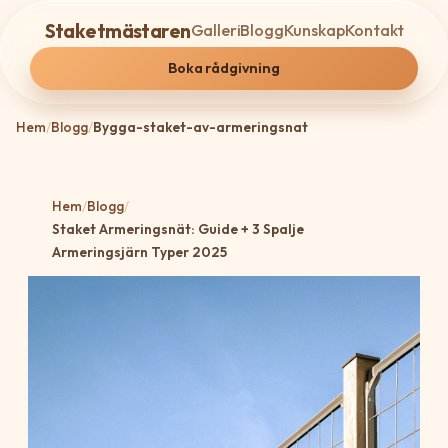
Staketmästaren
Galleri
Blogg
Kunskap
Kontakt
Boka rådgivning
Hem
/
Blogg
/
Bygga-staket-av-armeringsnat
Hem
/
Blogg
/
Staket Armeringsnät: Guide + 3 Spalje
Armeringsjärn Typer 2025