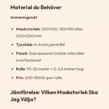
Material du Behöver
Armeringsnät
Maskstorlek
: 100×100, 150×150 eller
200×200 mm
Tjocklek
: 4-6 mm järntråd
Finish
: Galvaniserat (rostar inte) eller
svartlackerat
Rulle
: 10-25 meter × 2-2,4 meter hög
Pris
: 200-350 kr per rulle
Jämförelse: Vilken Maskstorlek Ska
Jag Välja?