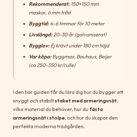
Rekommenderat:
150×150 mm
maskor, 6 mm tråd
Byggtid:
4-6 timmar för 10 meter
Livslängd:
20-30 år (galvaniserat)
Bygglov:
Ej krävt under 180 cm höjd
Var köpa:
Byggmax, Bauhaus, Beijer
(ca 250-350 kr/rulle)
I den här guiden får du lära dig hur du bygger ett
snyggt och stabilt
staket med armeringsnät
,
vilka material du behöver, hur du
fästa
armeringsnät i stolpe
, och hur du skapar den
perfekta moderna trädgården.