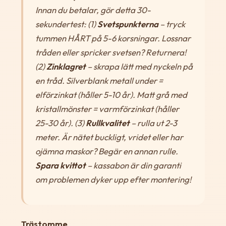
Innan du betalar, gör detta 30-
sekundertest: (1)
Svetspunkterna
– tryck
tummen HÅRT på 5-6 korsningar. Lossnar
tråden eller spricker svetsen? Returnera!
(2)
Zinklagret
– skrapa lätt med nyckeln på
en tråd. Silverblank metall under =
elförzinkat (håller 5-10 år). Matt grå med
kristallmönster = varmförzinkat (håller
25-30 år). (3)
Rullkvalitet
– rulla ut 2-3
meter. Är nätet buckligt, vridet eller har
ojämna maskor? Begär en annan rulle.
Spara kvittot
– kassabon är din garanti
om problemen dyker upp efter montering!
Trästomme