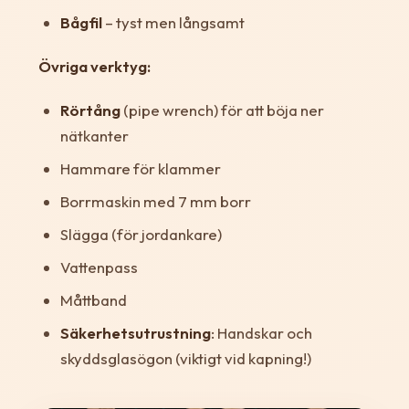
Bågfil
– tyst men långsamt
Övriga verktyg:
Rörtång
(pipe wrench) för att böja ner
nätkanter
Hammare för klammer
Borrmaskin med 7 mm borr
Slägga (för jordankare)
Vattenpass
Måttband
Säkerhetsutrustning
: Handskar och
skyddsglasögon (viktigt vid kapning!)