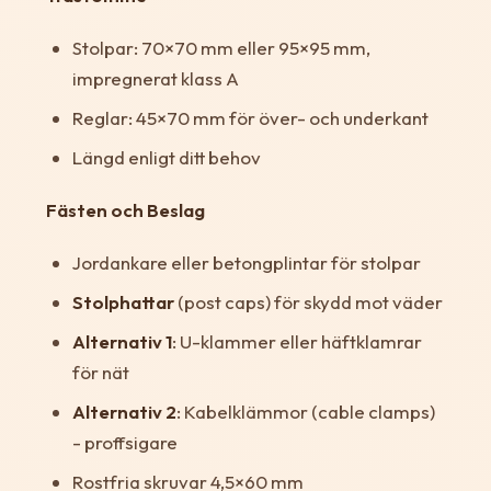
Stolpar: 70×70 mm eller 95×95 mm,
impregnerat klass A
Reglar: 45×70 mm för över- och underkant
Längd enligt ditt behov
Fästen och Beslag
Jordankare eller betongplintar för stolpar
Stolphattar
(post caps) för skydd mot väder
Alternativ 1
: U-klammer eller häftklamrar
för nät
Alternativ 2
: Kabelklämmor (cable clamps)
- proffsigare
Rostfria skruvar 4,5×60 mm