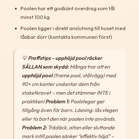
Poolen har ett godkänt överdrag som tål
minst 100 kg
Poolen ligger i direkt anslutning till huset med
låsbar dörr (kontakta kommunen först)
💡
Proffstips – upphöjd pool räcker
SÄLLAN som skydd:
Många tror att en
upphöjd pool
(frame pool, stålvägg) med
90+ cm kanter undantar dem från
staketkravet – men det stämmer INTE i
praktiken!
Problem 1:
Poolstegar ger
tillgång även för barn. Lösning: lås stegen
eller ta bort den när poolen inte används.
Problem 2:
Trädäck, altan eller sluttande
mark intill poolen sänker “effektiv höjd” –