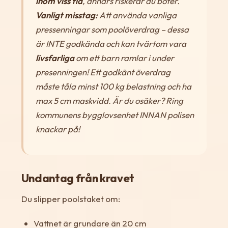
inom viss tid
, annars riskerar du böter.
Vanligt misstag:
Att använda vanliga
pressenningar som poolöverdrag – dessa
är INTE godkända och kan tvärtom vara
livsfarliga
om ett barn ramlar i under
presenningen! Ett godkänt överdrag
måste tåla minst 100 kg belastning och ha
max 5 cm maskvidd. Är du osäker? Ring
kommunens bygglovsenhet INNAN polisen
knackar på!
Undantag från kravet
Du slipper poolstaket om:
Vattnet är grundare än 20 cm