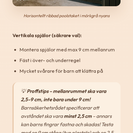
Horisontellt ribbad poolstaket i mörkgrå nyans
Vertikala spjälor (säkrare val):
Montera spjälor med max 9 cm mellanrum
Fäst i över- och underregel
Mycket svårare för barn att klättra på
💡
Proffstips – mellanrummet ska vara
2,5–9 cm, inte bara under 9 cm!
Barnsäkerhetsrådet specificerar att
avståndet ska vara
minst 2,5 cm
– annars
kan barns fingrar fastna och skadas! Testa
med en 9 cm stång (typ plaströr) och en 2,5