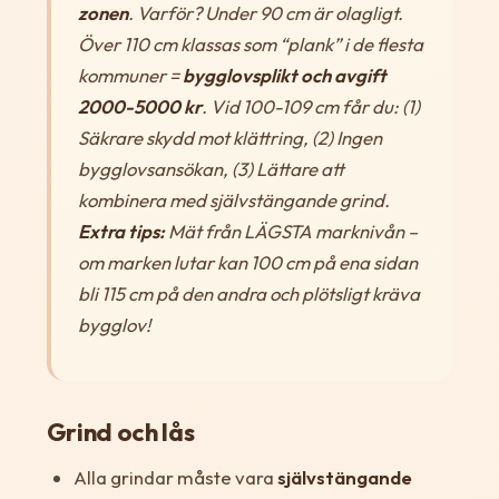
zonen
. Varför? Under 90 cm är olagligt.
Över 110 cm klassas som “plank” i de flesta
kommuner =
bygglovsplikt och avgift
2000-5000 kr
. Vid 100-109 cm får du: (1)
Säkrare skydd mot klättring, (2) Ingen
bygglovsansökan, (3) Lättare att
kombinera med självstängande grind.
Extra tips:
Mät från LÄGSTA marknivån –
om marken lutar kan 100 cm på ena sidan
bli 115 cm på den andra och plötsligt kräva
bygglov!
Grind och lås
Alla grindar måste vara
självstängande