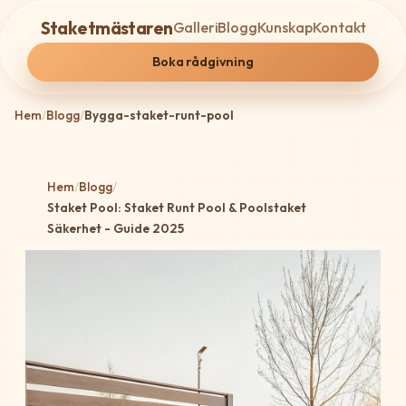
Staketmästaren
Galleri
Blogg
Kunskap
Kontakt
Boka rådgivning
Hem
/
Blogg
/
Bygga-staket-runt-pool
Hem
/
Blogg
/
Staket Pool: Staket Runt Pool & Poolstaket
Säkerhet - Guide 2025