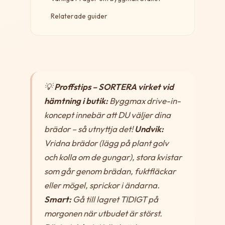
Relaterade guider
💡
Proffstips – SORTERA virket vid
hämtning i butik:
Byggmax drive-in-
koncept innebär att DU väljer dina
brädor – så utnyttja det!
Undvik:
Vridna brädor (lägg på plant golv
och kolla om de gungar), stora kvistar
som går genom brädan, fuktfläckar
eller mögel, sprickor i ändarna.
Smart:
Gå till lagret TIDIGT på
morgonen när utbudet är störst.