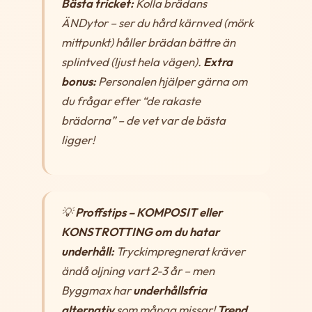
Bästa tricket:
Kolla brädans
ÄNDytor – ser du hård kärnved (mörk
mittpunkt) håller brädan bättre än
splintved (ljust hela vägen).
Extra
bonus:
Personalen hjälper gärna om
du frågar efter “de rakaste
brädorna” – de vet var de bästa
ligger!
💡
Proffstips – KOMPOSIT eller
KONSTROTTING om du hatar
underhåll:
Tryckimpregnerat kräver
ändå oljning vart 2-3 år – men
Byggmax har
underhållsfria
alternativ
som många missar!
Trend