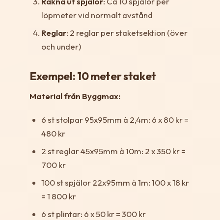
Räkna ut spjälor
: Ca 10 spjälor per
löpmeter vid normalt avstånd
Reglar
: 2 reglar per staketsektion (över
och under)
Exempel: 10 meter staket
Material från Byggmax:
6 st stolpar 95x95mm à 2,4m: 6 x 80 kr =
480 kr
2 st reglar 45x95mm à 10m: 2 x 350 kr =
700 kr
100 st spjälor 22x95mm à 1m: 100 x 18 kr
= 1 800 kr
6 st plintar: 6 x 50 kr = 300 kr