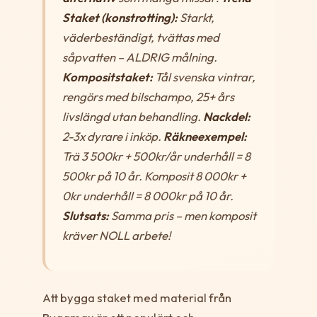
Staket (konstrotting):
Starkt,
väderbeständigt, tvättas med
såpvatten – ALDRIG målning.
Kompositstaket:
Tål svenska vintrar,
rengörs med bilschampo, 25+ års
livslängd utan behandling.
Nackdel:
2-3x dyrare i inköp.
Räkneexempel:
Trä 3 500kr + 500kr/år underhåll = 8
500kr på 10 år. Komposit 8 000kr +
0kr underhåll = 8 000kr på 10 år.
Slutsats:
Samma pris – men komposit
kräver NOLL arbete!
Att bygga staket med material från