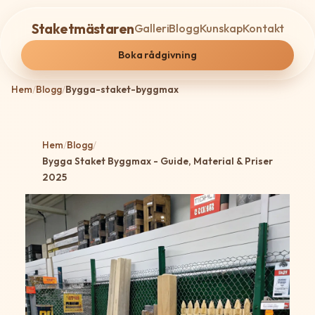
Staketmästaren
Galleri
Blogg
Kunskap
Kontakt
Boka rådgivning
Hem
/
Blogg
/
Bygga-staket-byggmax
Hem
/
Blogg
/
Bygga Staket Byggmax - Guide, Material & Priser
2025