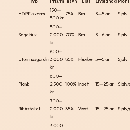
Typ
Pris/m
Insyn
Ljus
Livslangd
Mont
150—
HDPE-skarm
75%
Bra
3—5 ar
Sjalv
500 kr
500—
Segelduk
2 000
70%
Bra
3—6 ar
Sjalv
kr
800—
Utomhusgardin
3 000
85%
Flexibel
3—5 ar
Sjalv
kr
800—
Plank
2 500
100%
Inget
15—25 ar
Sjalv/
kr
700—
Ribbstaket
2 000
85%
Visst
15—25 ar
Sjalv/
kr
3 000