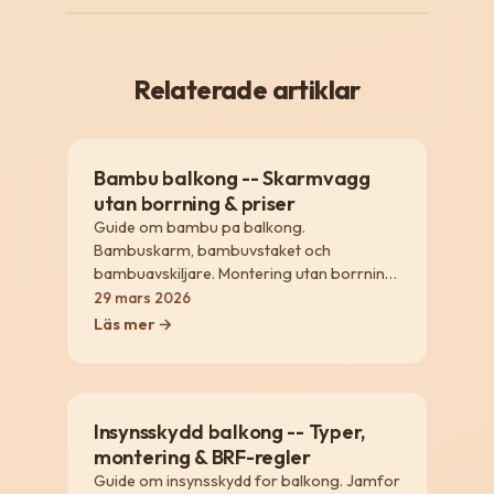
Relaterade artiklar
Bambu balkong -- Skarmvagg
utan borrning & priser
Guide om bambu pa balkong.
Bambuskarm, bambuvstaket och
bambuavskiljare. Montering utan borrning,
skotsel, priser och BRF-vanliga losningar.
29 mars 2026
Läs mer →
Insynsskydd balkong -- Typer,
montering & BRF-regler
Guide om insynsskydd for balkong. Jamfor