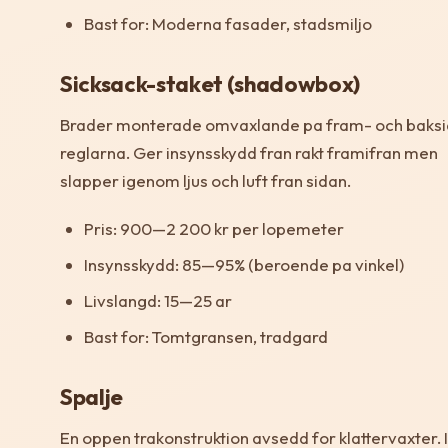
Bast for: Moderna fasader, stadsmiljo
Sicksack-staket (shadowbox)
Brader monterade omvaxlande pa fram- och baksi
reglarna. Ger insynsskydd fran rakt framifran men
slapper igenom ljus och luft fran sidan.
Pris: 900—2 200 kr per lopemeter
Insynsskydd: 85—95% (beroende pa vinkel)
Livslangd: 15—25 ar
Bast for: Tomtgransen, tradgard
Spalje
En oppen trakonstruktion avsedd for klattervaxter. I