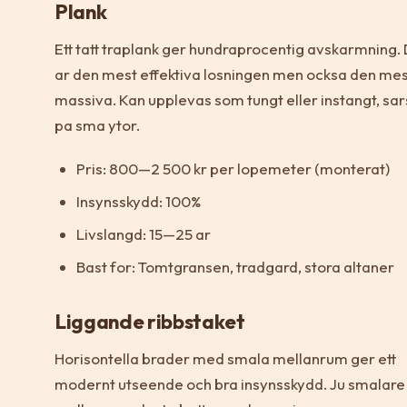
Plank
Ett tatt traplank ger hundraprocentig avskarmning.
ar den mest effektiva losningen men ocksa den me
massiva. Kan upplevas som tungt eller instangt, sars
pa sma ytor.
Pris: 800—2 500 kr per lopemeter (monterat)
Insynsskydd: 100%
Livslangd: 15—25 ar
Bast for: Tomtgransen, tradgard, stora altaner
Liggande ribbstaket
Horisontella brader med smala mellanrum ger ett
modernt utseende och bra insynsskydd. Ju smalare