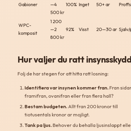
Gabioner
—4
100%
Inget
50+ ar
Proffs
500 kr
1 200
WPC-
—2
92%
Visst
20—30 ar
Sjalv/
komposit
800 kr
Hur valjer du ratt insynsskyd
Folj de har stegen for att hitta ratt losning:
Identifiera var insynen kommer fran.
Fran sida
framifran, ovanifran eller fran flera hall?
Bestam budgeten.
Allt fran 200 kronor till
tiotusentals kronor ar mojligt.
Tank pa ljus.
Behover du behalla ljusinslappt elle