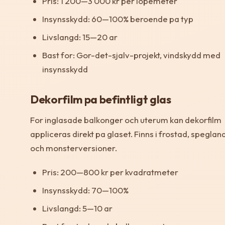
Pris: 1 200—3 000 kr per lopemeter
Insynsskydd: 60—100% beroende pa typ
Livslangd: 15—20 ar
Bast for: Gor-det-sjalv-projekt, vindskydd med
insynsskydd
Dekorfilm pa befintligt glas
For inglasade balkonger och uterum kan dekorfilm
appliceras direkt pa glaset. Finns i frostad, speglan
och monsterversioner.
Pris: 200—800 kr per kvadratmeter
Insynsskydd: 70—100%
Livslangd: 5—10 ar