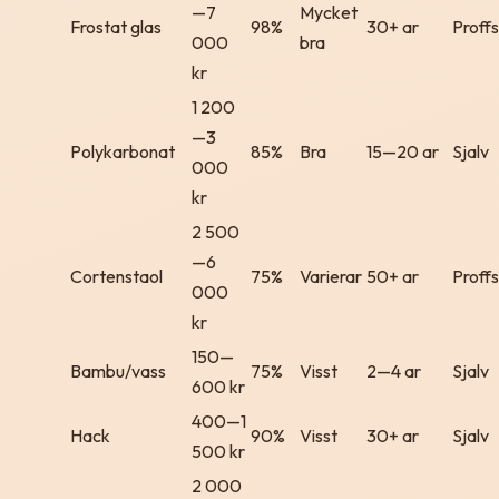
—7
Mycket
Frostat glas
98%
30+ ar
Proffs
000
bra
kr
1 200
—3
Polykarbonat
85%
Bra
15—20 ar
Sjalv
000
kr
2 500
—6
Cortenstaol
75%
Varierar
50+ ar
Proffs
000
kr
150—
Bambu/vass
75%
Visst
2—4 ar
Sjalv
600 kr
400—1
Hack
90%
Visst
30+ ar
Sjalv
500 kr
2 000