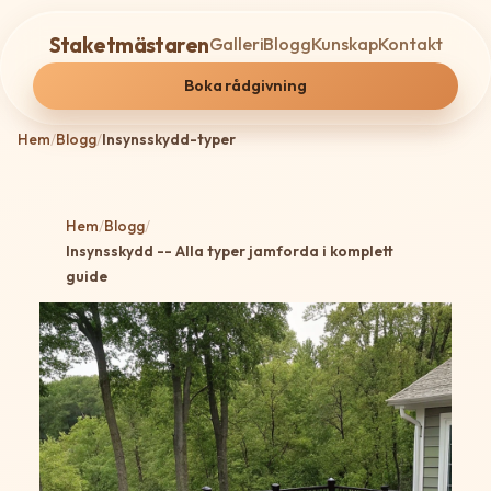
Staketmästaren
Galleri
Blogg
Kunskap
Kontakt
Boka rådgivning
Hem
/
Blogg
/
Insynsskydd-typer
Hem
/
Blogg
/
Insynsskydd -- Alla typer jamforda i komplett
guide