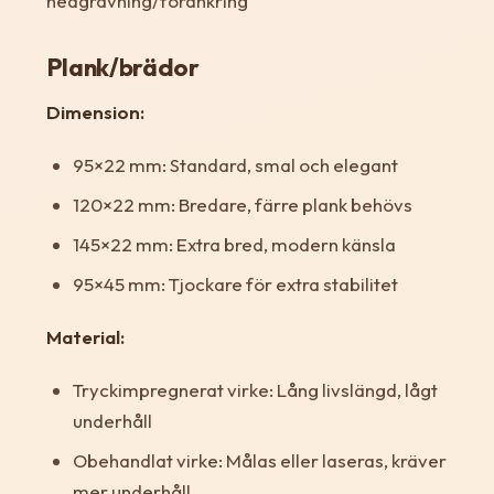
nedgrävning/förankring
Plank/brädor
Dimension:
95×22 mm: Standard, smal och elegant
120×22 mm: Bredare, färre plank behövs
145×22 mm: Extra bred, modern känsla
95×45 mm: Tjockare för extra stabilitet
Material:
Tryckimpregnerat virke: Lång livslängd, lågt
underhåll
Obehandlat virke: Målas eller laseras, kräver
mer underhåll