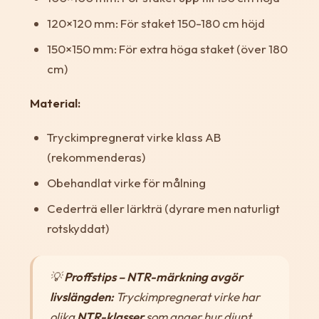
120×120 mm: För staket 150-180 cm höjd
150×150 mm: För extra höga staket (över 180
cm)
Material:
Tryckimpregnerat virke klass AB
(rekommenderas)
Obehandlat virke för målning
Cederträ eller lärkträ (dyrare men naturligt
rotskyddat)
💡
Proffstips – NTR-märkning avgör
livslängden:
Tryckimpregnerat virke har
olika
NTR-klasser
som anger hur djupt