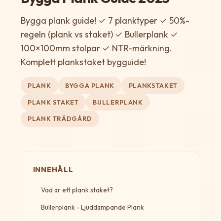
Bygga plank guide! ✓ 7 planktyper ✓ 50%-
regeln (plank vs staket) ✓ Bullerplank ✓
100×100mm stolpar ✓ NTR-märkning.
Komplett plankstaket bygguide!
PLANK
BYGGA PLANK
PLANKSTAKET
PLANK STAKET
BULLERPLANK
PLANK TRÄDGÅRD
INNEHÅLL
Vad är ett plank staket?
Bullerplank - Ljuddämpande Plank