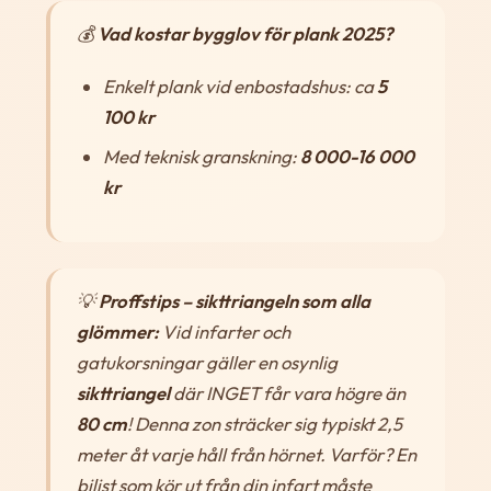
💰
Vad kostar bygglov för plank 2025?
Enkelt plank vid enbostadshus: ca
5
100 kr
Med teknisk granskning:
8 000-16 000
kr
💡
Proffstips – sikttriangeln som alla
glömmer:
Vid infarter och
gatukorsningar gäller en osynlig
sikttriangel
där INGET får vara högre än
80 cm
! Denna zon sträcker sig typiskt 2,5
meter åt varje håll från hörnet. Varför? En
bilist som kör ut från din infart måste