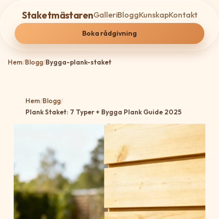
Staketmästaren
Galleri
Blogg
Kunskap
Kontakt
Boka rådgivning
Hem
/
Blogg
/
Bygga-plank-staket
Hem
/
Blogg
/
Plank Staket: 7 Typer + Bygga Plank Guide 2025