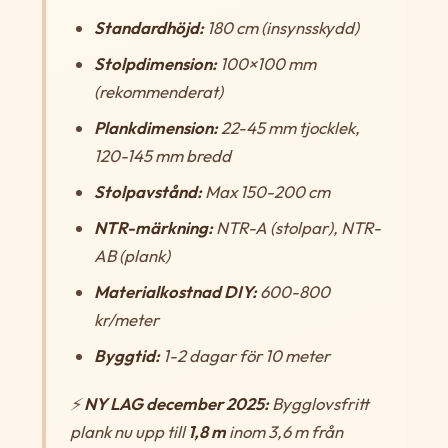
Standardhöjd:
180 cm (insynsskydd)
Stolpdimension:
100×100 mm
(rekommenderat)
Plankdimension:
22-45 mm tjocklek,
120-145 mm bredd
Stolpavstånd:
Max 150-200 cm
NTR-märkning:
NTR-A (stolpar), NTR-
AB (plank)
Materialkostnad DIY:
600-800
kr/meter
Byggtid:
1-2 dagar för 10 meter
⚡
NY LAG december 2025:
Bygglovsfritt
plank nu upp till
1,8 m
inom 3,6 m från