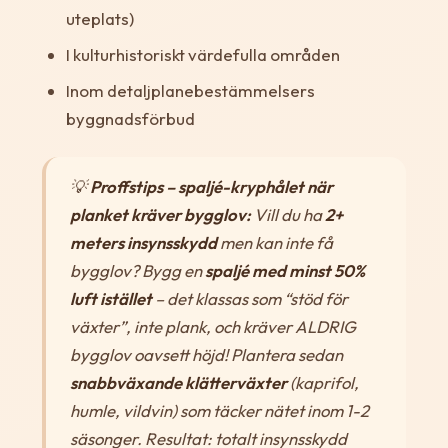
uteplats)
I kulturhistoriskt värdefulla områden
Inom detaljplanebestämmelsers
byggnadsförbud
💡
Proffstips – spaljé-kryphålet när
planket kräver bygglov:
Vill du ha
2+
meters insynsskydd
men kan inte få
bygglov? Bygg en
spaljé med minst 50%
luft istället
– det klassas som “stöd för
växter”, inte plank, och kräver ALDRIG
bygglov oavsett höjd! Plantera sedan
snabbväxande klätterväxter
(kaprifol,
humle, vildvin) som täcker nätet inom 1-2
säsonger. Resultat: totalt insynsskydd