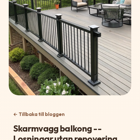
← Tillbaka till bloggen
Skarmvagg balkong --
Losningar utan renovering