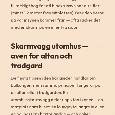
tillrackligt hog for att blocka insyn nar du sitter
(minst 1,2 meter fran sittplatsen). Bredden beror
pa var insynen kommer fran — ofta racker det
med en skarm pa en eller tva sidor.
Skarmvagg utomhus —
aven for altan och
tradgard
De flesta tipsen i den har guiden handlar om
balkongen, men samma principer fungerar pa
en altan eller i tradgarden. En
utomhusskarmvagg delar upp ytan i zoner — en
matplats nara huset, en loungeyta langre in eller
en odlingszon i bortre andan — och doljer