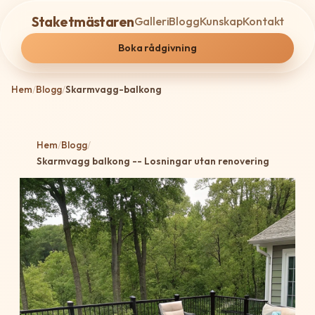
Staketmästaren
Galleri
Blogg
Kunskap
Kontakt
Boka rådgivning
Hem
/
Blogg
/
Skarmvagg-balkong
Hem
/
Blogg
/
Skarmvagg balkong -- Losningar utan renovering