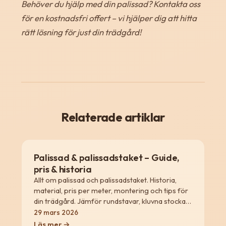
Behöver du hjälp med din palissad? Kontakta oss
för en kostnadsfri offert – vi hjälper dig att hitta
rätt lösning för just din trädgård!
Relaterade artiklar
Palissad & palissadstaket – Guide,
pris & historia
Allt om palissad och palissadstaket. Historia,
material, pris per meter, montering och tips för
din trädgård. Jämför rundstavar, kluvna stockar
och moderna lösningar.
29 mars 2026
Läs mer →