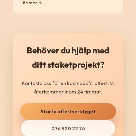
Läs mer →
Behöver du hjälp med
ditt staketprojekt?
Kontakta oss för en kostnadsfri offert. Vi
återkommer inom 24 timmar.
Starta offertverktyget
076 920 22 76