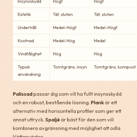
Insynsskydd
Högt
Högt
Estetik
Tät, sluten
Tät, sluten
Underhåll
Medel-Högt
Medel-Högt
Kostnad
Medel-Hög
Medel
Vindtålighet
Hög
Hög
Typisk
Tomtgräns, insyn
Tomtgräns, kompost
användning
Palissad
passar dig som vill ha fullt insynsskydd
och en robust, bestående lösning.
Plank
är ett
alternativ med horisontella profiler som ger ett
annat uttryck.
Spaljé
är bäst för den som vill
kombinera avgränsning med möjlighet att odla
klätterväxter.