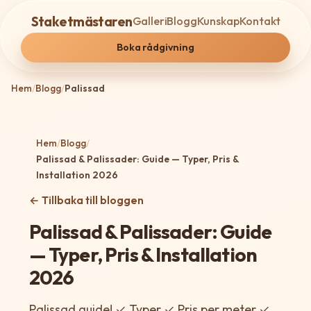
Staketmästaren
Galleri
Blogg
Kunskap
Kontakt
Boka rådgivning
Hem
/
Blogg
/
Palissad
Hem
/
Blogg
/
Palissad & Palissader: Guide — Typer, Pris &
Installation 2026
← Tillbaka till bloggen
Palissad & Palissader: Guide
— Typer, Pris & Installation
2026
Palissad guide! ✓ Typer ✓ Pris per meter ✓