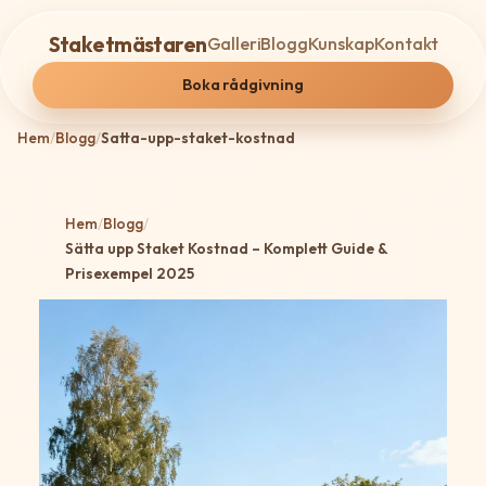
Staketmästaren
Galleri
Blogg
Kunskap
Kontakt
Boka rådgivning
Hem
/
Blogg
/
Satta-upp-staket-kostnad
Hem
/
Blogg
/
Sätta upp Staket Kostnad – Komplett Guide &
Prisexempel 2025