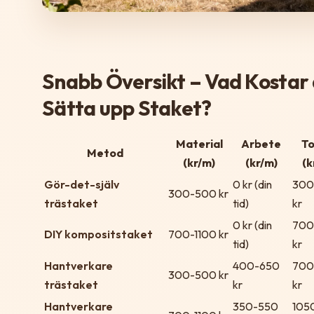
Snabb Översikt – Vad Kostar 
Sätta upp Staket?
Material
Arbete
To
Metod
(kr/m)
(kr/m)
(k
Gör-det-själv
0 kr (din
300
300-500 kr
trästaket
tid)
kr
0 kr (din
700
DIY kompositstaket
700-1100 kr
tid)
kr
Hantverkare
400-650
700
300-500 kr
trästaket
kr
kr
Hantverkare
350-550
105