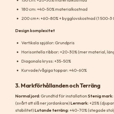
180 cm: +40-50% materialkostnad
200 cm+: +60-80% + bygglovskostnad (1 500-3 
Design komplexitet
Vertikala spjälor: Grundpris
Horisontella ribbor: +20-30% (mer material, län
Diagonala kryss: +35-50%
Kurvade/vågiga toppar: +40-60%
3. Markförhållanden och Terräng
Normal jord
: Grundtid för installation
Stenig mark
(svårt att slå ner jordankare)
Lermark
: +25% (djupa
stabilitet)
Lutande terräng
: +40-70% (stegade sto