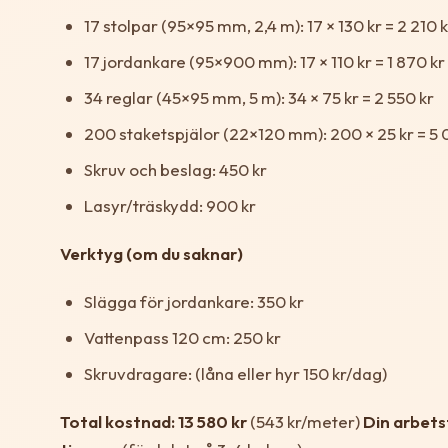
17 stolpar (95×95 mm, 2,4 m): 17 × 130 kr = 2 210 k
17 jordankare (95×900 mm): 17 × 110 kr = 1 870 kr
34 reglar (45×95 mm, 5 m): 34 × 75 kr = 2 550 kr
200 staketspjälor (22×120 mm): 200 × 25 kr = 5 
Skruv och beslag: 450 kr
Lasyr/träskydd: 900 kr
Verktyg (om du saknar)
Slägga för jordankare: 350 kr
Vattenpass 120 cm: 250 kr
Skruvdragare: (låna eller hyr 150 kr/dag)
Total kostnad: 13 580 kr
(543 kr/meter)
Din arbets