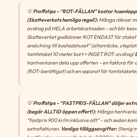
💡
Proffstips – “ROT-FÄLLAN” kostar tusenlapp
(Skatteverkets hemliga regel!):
Många räknar m
avdrag på HELA arbetskostnaden – och blir besv
Skatteverket godkänner ROT ENDAST för staket “
anslutning till bostadshuset” (altanräcke, uteplat
tomtstaket 10 meter bort = INGET ROT-avdrag!
hantverkaren dela upp offerten – en faktura för 
(ROT-berättigat) och en separat för tomtstaketet
💡
Proffstips – “FASTPRIS-FÄLLAN” döljer extr
(begär ALLTID öppen offert!):
Många hantverka
“fastpris 900 kr/m inklusive allt” – och sedan ko
extrafakturan.
Vanliga tilläggsavgifter:
Stenig 