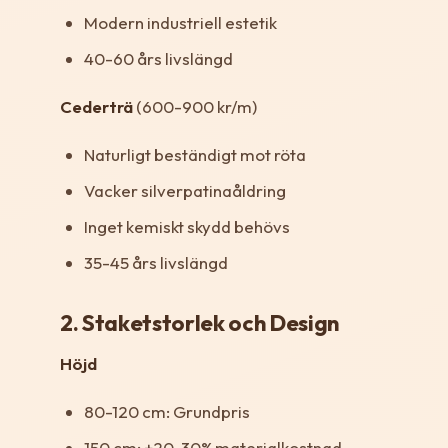
Modern industriell estetik
40-60 års livslängd
Cederträ
(600-900 kr/m)
Naturligt beständigt mot röta
Vacker silverpatinaåldring
Inget kemiskt skydd behövs
35-45 års livslängd
2. Staketstorlek och Design
Höjd
80-120 cm: Grundpris
150 cm: +20-30% materialkostnad