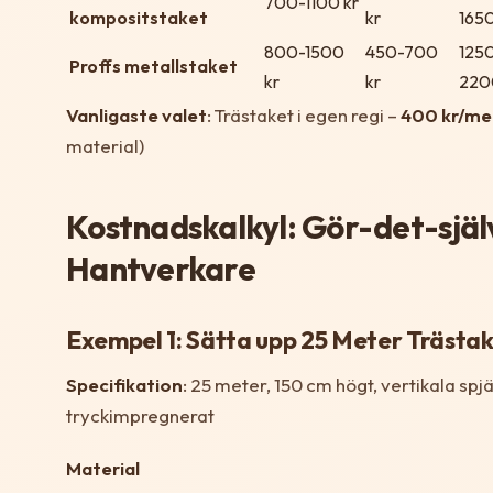
700-1100 kr
kompositstaket
kr
1650
800-1500
450-700
125
Proffs metallstaket
kr
kr
220
Vanligaste valet
: Trästaket i egen regi –
400 kr/me
material)
Kostnadskalkyl: Gör-det-själv
Hantverkare
Exempel 1: Sätta upp 25 Meter Trästak
Specifikation
: 25 meter, 150 cm högt, vertikala spjä
tryckimpregnerat
Material