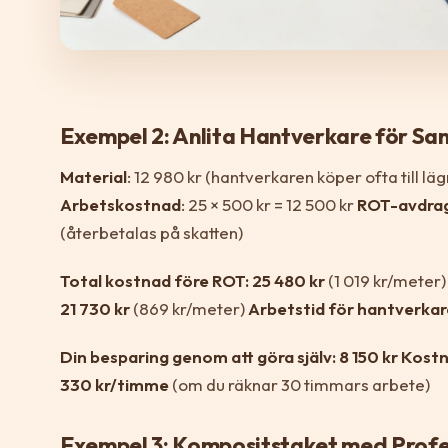
Exempel 2: Anlita Hantverkare för S
Material
: 12 980 kr (hantverkaren köper ofta till läg
Arbetskostnad
: 25 × 500 kr = 12 500 kr
ROT-avdra
(återbetalas på skatten)
Total kostnad före ROT: 25 480 kr
(1 019 kr/meter
21 730 kr
(869 kr/meter)
Arbetstid för hantverkar
Din besparing genom att göra själv: 8 150 kr
Kostn
330 kr/timme
(om du räknar 30 timmars arbete)
Exempel 3: Kompositstaket med Profe