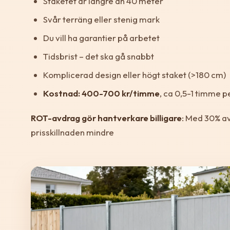
Staketet är längre än 40 meter
Svår terräng eller stenig mark
Du vill ha garantier på arbetet
Tidsbrist – det ska gå snabbt
Komplicerad design eller högt staket (>180 cm)
Kostnad: 400-700 kr/timme
, ca 0,5-1 timme 
ROT-avdrag gör hantverkare billigare
: Med 30% av
prisskillnaden mindre