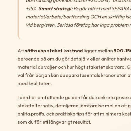
bortforsling gammalt staket +2 000 kr, “oförut
+15%.
Smart strategi:
Begär offert med SEPARAT 
material/arbete/bortforsling OCH en skriftlig k
vid berg/sten. Seriösa företag har inga problem 
Att
sätta upp staket kostnad
ligger mellan
500-15
beroende på om du gör det själv eller anlitar hantve
material du väljer och hur högt staketet ska vara. G
val från början kan du spara tusentals kronor utan
med kvaliteten.
I den här omfattande guiden får du konkreta prisex
staketalternativ, detaljerad jämförelse mellan att g
anlita proffs, och praktiska tips för att minimera k
som du får ett långvarigt resultat.