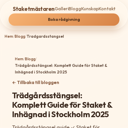
Staketmästaren
Galleri
Blogg
Kunskap
Kontakt
Boka rådgivning
Hem
/
Blogg
/
Tradgardsstangsel
Hem
/
Blogg
/
Trädgårdsstängsel: Komplett Guide för Staket &
Inhägnad i Stockholm 2025
← Tillbaka till bloggen
Trädgårdsstängsel:
Komplett Guide för Staket &
Inhägnad i Stockholm 2025
Trädgårdsstängsel guide ✓ Staket för