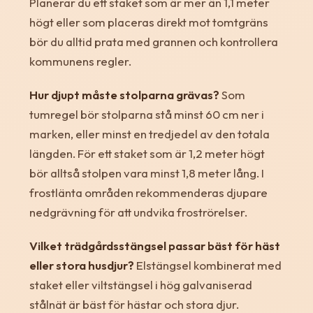
Planerar du ett staket som är mer än 1,1 meter
högt eller som placeras direkt mot tomtgräns
bör du alltid prata med grannen och kontrollera
kommunens regler.
Hur djupt måste stolparna grävas?
Som
tumregel bör stolparna stå minst 60 cm ner i
marken, eller minst en tredjedel av den totala
längden. För ett staket som är 1,2 meter högt
bör alltså stolpen vara minst 1,8 meter lång. I
frostlänta områden rekommenderas djupare
nedgrävning för att undvika froströrelser.
Vilket trädgårdsstängsel passar bäst för häst
eller stora husdjur?
Elstängsel kombinerat med
staket eller viltstängsel i hög galvaniserad
stålnät är bäst för hästar och stora djur.