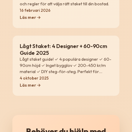
och regler för att välja rätt staket till din bostad.
16 februari 2026
Läs mer →
Lågt Staket: 4 Designer + 60-90cm
Guide 2025
Lågt staket guide! ✓ 4 populära designer ✓ 60-
90cm höjd ✓ Inget bygglov ✓ 200-450 kr/m
material ✓ DIY steg-för-steg. Perfekt för
trädgård!
4 oktober 2025
Läs mer →
Behöver du hjälp med