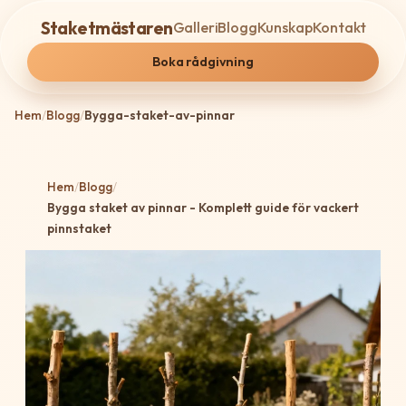
Staketmästaren
Galleri
Blogg
Kunskap
Kontakt
Boka rådgivning
Hem
/
Blogg
/
Bygga-staket-av-pinnar
Hem
/
Blogg
/
Bygga staket av pinnar - Komplett guide för vackert
pinnstaket