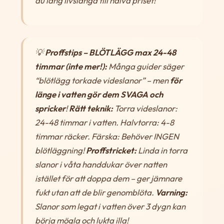
du lång livslängd till halva priset!
💡
Proffstips – BLÖTLÄGG max 24-48
timmar (inte mer!):
Många guider säger
“blötlägg torkade videslanor” – men
för
länge i vatten gör dem SVAGA och
spricker
!
Rätt teknik:
Torra videslanor:
24-48 timmar i vatten. Halvtorra: 4-8
timmar räcker. Färska: Behöver INGEN
blötläggning!
Proffstricket:
Linda in torra
slanor i våta handdukar över natten
istället för att doppa dem – ger jämnare
fukt utan att de blir genomblöta.
Varning:
Slanor som legat i vatten över 3 dygn kan
börja mögla och lukta illa!