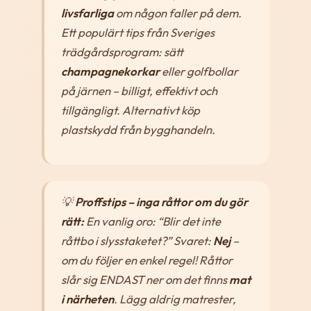
livsfarliga
om någon faller på dem.
Ett populärt tips från Sveriges
trädgårdsprogram: sätt
champagnekorkar
eller golfbollar
på järnen – billigt, effektivt och
tillgängligt. Alternativt köp
plastskydd från bygghandeln.
💡
Proffstips – inga råttor om du gör
rätt:
En vanlig oro: “Blir det inte
råttbo i slysstaketet?” Svaret:
Nej
–
om du följer en enkel regel! Råttor
slår sig ENDAST ner om det finns
mat
i närheten
. Lägg aldrig matrester,