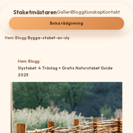
Staketmästaren
Galleri
Blogg
Kunskap
Kontakt
Boka rådgivning
Hem
/
Blogg
/
Bygga-staket-av-sly
Hem
/
Blogg
/
Slystaket: 4 Träslag + Gratis Naturstaket Guide
2025