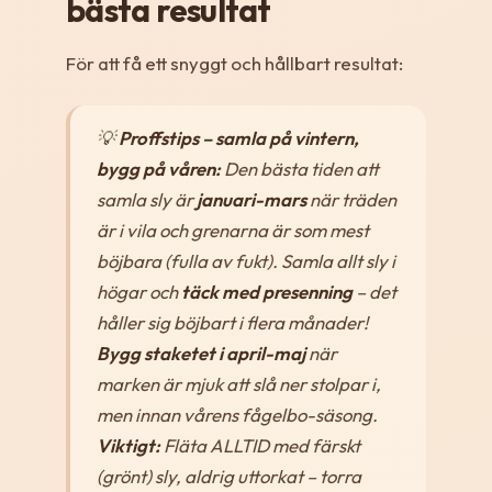
bästa resultat
För att få ett snyggt och hållbart resultat:
💡
Proffstips – samla på vintern,
bygg på våren:
Den bästa tiden att
samla sly är
januari-mars
när träden
är i vila och grenarna är som mest
böjbara (fulla av fukt). Samla allt sly i
högar och
täck med presenning
– det
håller sig böjbart i flera månader!
Bygg staketet i april-maj
när
marken är mjuk att slå ner stolpar i,
men innan vårens fågelbo-säsong.
Viktigt:
Fläta ALLTID med färskt
(grönt) sly, aldrig uttorkat – torra