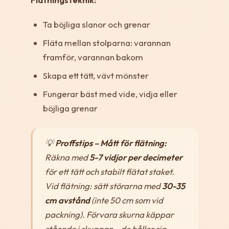
Ta böjliga slanor och grenar
Fläta mellan stolparna: varannan
framför, varannan bakom
Skapa ett tätt, vävt mönster
Fungerar bäst med vide, vidja eller
böjliga grenar
💡
Proffstips – Mått för flätning:
Räkna med
5-7 vidjor per decimeter
för ett tätt och stabilt flätat staket.
Vid flätning: sätt störarna med
30-35
cm avstånd
(inte 50 cm som vid
packning). Förvara skurna käppar
stående i skuggan – de håller sig