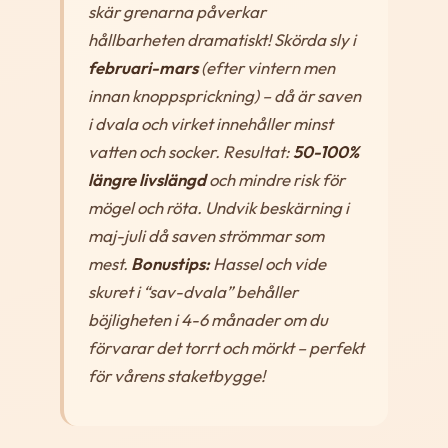
skär grenarna påverkar
hållbarheten dramatiskt! Skörda sly i
februari-mars
(efter vintern men
innan knoppsprickning) – då är saven
i dvala och virket innehåller minst
vatten och socker. Resultat:
50-100%
längre livslängd
och mindre risk för
mögel och röta. Undvik beskärning i
maj-juli då saven strömmar som
mest.
Bonustips:
Hassel och vide
skuret i “sav-dvala” behåller
böjligheten i 4-6 månader om du
förvarar det torrt och mörkt – perfekt
för vårens staketbygge!