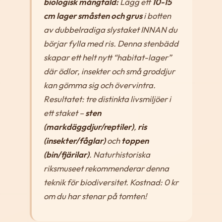
biologisk mångfald:
Lägg ett
10-15
cm lager småsten och grus
i botten
av dubbelradiga slystaket INNAN du
börjar fylla med ris. Denna stenbädd
skapar ett helt nytt “habitat-lager”
där ödlor, insekter och små groddjur
kan gömma sig och övervintra.
Resultatet: tre distinkta livsmiljöer i
ett staket –
sten
(markdäggdjur/reptiler)
,
ris
(insekter/fåglar)
och
toppen
(bin/fjärilar)
. Naturhistoriska
riksmuseet rekommenderar denna
teknik för biodiversitet. Kostnad: 0 kr
om du har stenar på tomten!