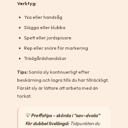
Verktyg:
Yxa eller handsåg
Slägga eller klubba
Spett eller jordspisare
Rep eller snöre för markering
Trädgårdshandskar
Tips:
Samla sly kontinuerligt efter
beskärning och lagra tills du har tillräckligt.
Färskt sly är lättare att arbeta med än
torkat.
💡
Proffstips – skörda i “sav-dvala”
för dubbel livslängd:
Tidpunkten du