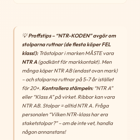
💡
Proffstips – “NTR-KODEN” avgör om
stolparna ruttnar (de flesta köper FEL
klass!):
Trästolpar i marken MÅSTE vara
NTR A
(godkänt för markkontakt). Men
många köper NTR AB (endast ovan mark)
– och stolparna ruttnar på 5-7 år istället
för 20+.
Kontrollera stämpeln:
“NTR A”
eller “Klass A” på virket. Ribbor kan vara
NTR AB. Stolpar = alltid NTR A. Fråga
personalen “Vilken NTR-klass har era
staketstolpar?” – om de inte vet, handla
någon annanstans!