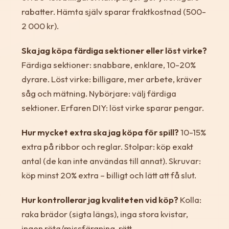
rabatter. Hämta själv sparar fraktkostnad (500-
2 000 kr).
Ska jag köpa färdiga sektioner eller löst virke?
Färdiga sektioner: snabbare, enklare, 10-20%
dyrare. Löst virke: billigare, mer arbete, kräver
såg och mätning. Nybörjare: välj färdiga
sektioner. Erfaren DIY: löst virke sparar pengar.
Hur mycket extra ska jag köpa för spill?
10-15%
extra på ribbor och reglar. Stolpar: köp exakt
antal (de kan inte användas till annat). Skruvar:
köp minst 20% extra – billigt och lätt att få slut.
Hur kontrollerar jag kvaliteten vid köp?
Kolla:
raka brädor (sigta längs), inga stora kvistar,
ingen röta/missfärgning, rätt