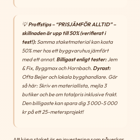
💡
Proffstips – “PRISJÄMFÖR ALLTID” –
skillnaden är upp till 50% (verifierat i
test!):
Samma staketmaterial kan kosta
50% mer hos ett byggvaruhus jämfört
med ett annat.
Billigast enligt tester:
Jem
& Fix, Byggmax och Hornbach.
Dyrast:
Ofta Beijer och lokala bygghandlare. Gör
så här: Skriv en materiallista, mejla 3
butiker och be om totalpris inklusive frakt.
Den billigaste kan spara dig 3 000-5 000
kr på ett 25-metersprojekt!
Att köpa staket är en investering som påverkar