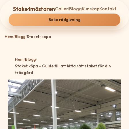
Staketmästaren
Galleri
Blogg
Kunskap
Kontakt
Boka rådgivning
Hem
/
Blogg
/
Staket-kopa
Hem
/
Blogg
/
Staket köpa – Guide till att hitta rätt staket för din
trädgård